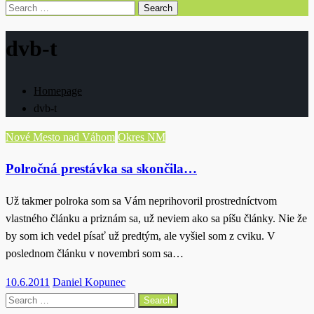
Search
for:
dvb-t
Homepage
dvb-t
Nové Mesto nad Váhom
Okres NM
Polročná prestávka sa skončila…
Už takmer polroka som sa Vám neprihovoril prostredníctvom
vlastného článku a priznám sa, už neviem ako sa píšu články. Nie že
by som ich vedel písať už predtým, ale vyšiel som z cviku. V
poslednom článku v novembri som sa…
Posted
10.6.2011
Daniel Kopunec
on
Search