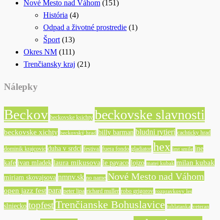
Nové Mesto nad Váhom
(151)
História
(4)
Odpad a životné prostredie
(1)
Šport
(13)
Okres NM
(111)
Trenčiansky kraj
(21)
Nálepky
Beckov
beckovske slavnosti
beckovske ksichty
bludni rytieri
beckovske xichty
billy barman
cachticky hrad
beckovský hrad
hex
duha v srdci
ine
dominik krajcovic
festival
fuera fondo
gladiator
imt smile
laura mikusova
milan kubak
kafe
ivan mladek
le payaco
lojzo
matej kubak
Nové Mesto nad Váhom
nmnv.sk
miriam skovajsova
no name
para
open jazz fest
peter lipa
richard muller
robo grigorov
rozpravkovy les
Trenčianske Bohuslavice
topfest
slniecko
tublatanka
veteran