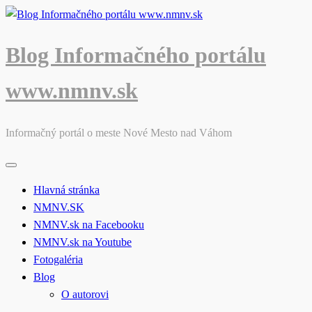
Skip
to
content
Blog Informačného portálu
www.nmnv.sk
Informačný portál o meste Nové Mesto nad Váhom
Hlavná stránka
NMNV.SK
NMNV.sk na Facebooku
NMNV.sk na Youtube
Fotogaléria
Blog
O autorovi