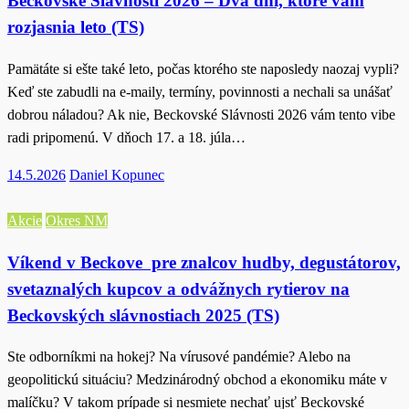
Beckovské Slávnosti 2026 – Dva dni, ktoré vám
rozjasnia leto (TS)
Pamätáte si ešte také leto, počas ktorého ste naposledy naozaj vypli?
Keď ste zabudli na e‑maily, termíny, povinnosti a nechali sa unášať
dobrou náladou? Ak nie, Beckovské Slávnosti 2026 vám tento vibe
radi pripomenú. V dňoch 17. a 18. júla…
Posted
14.5.2026
Daniel Kopunec
on
Akcie
Okres NM
Víkend v Beckove pre znalcov hudby, degustátorov,
svetaznalých kupcov a odvážnych rytierov na
Beckovských slávnostiach 2025 (TS)
Ste odborníkmi na hokej? Na vírusové pandémie? Alebo na
geopolitickú situáciu? Medzinárodný obchod a ekonomiku máte v
malíčku? V takom prípade si nesmiete nechať ujsť Beckovské