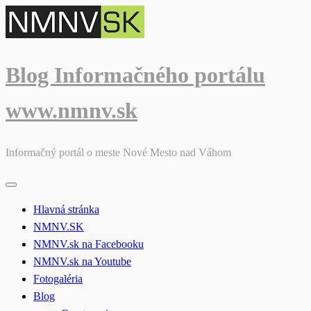
Skip
to
content
Blog Informačného portálu
www.nmnv.sk
Informačný portál o meste Nové Mesto nad Váhom
Hlavná stránka
NMNV.SK
NMNV.sk na Facebooku
NMNV.sk na Youtube
Fotogaléria
Blog