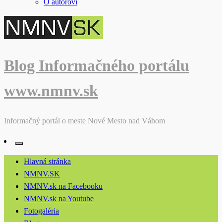
O autorovi
Blog Informačného portálu
www.nmnv.sk
Informačný portál o meste Nové Mesto nad Váhom
Hlavná stránka
NMNV.SK
NMNV.sk na Facebooku
NMNV.sk na Youtube
Fotogaléria