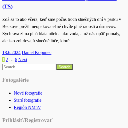
(TS)
Zdá sa to ako včera, keď sme počas troch slnečných dní v parku v
Beckove prežili neopakovateľné chvíle plné radosti a úsmevov.
Sychravá zima plná blata utiekla ako voda, a už nás opäť pomaly,
ale isto zohrievajú slnečné lúče, ktoré…
Posted
18.6.2024
Daniel Kopunec
on
1
2
…
6
Next
Posts
Search
pagination
for:
Fotogalérie
Nové fotografie
Staré fotografie
Región NMnV
Prihlásiť/Registrovať