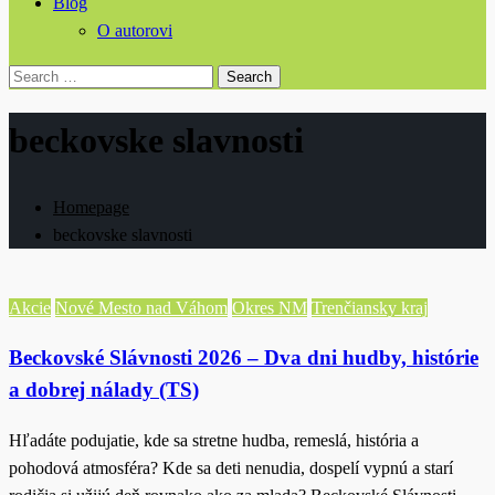
Blog
O autorovi
Search
for:
beckovske slavnosti
Homepage
beckovske slavnosti
Akcie
Nové Mesto nad Váhom
Okres NM
Trenčiansky kraj
Beckovské Slávnosti 2026 – Dva dni hudby, histórie
a dobrej nálady (TS)
Hľadáte podujatie, kde sa stretne hudba, remeslá, história a
pohodová atmosféra? Kde sa deti nenudia, dospelí vypnú a starí