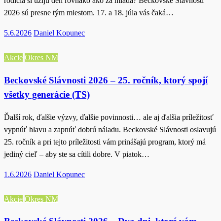
rodičia si užijú deň rovnako ako za mlada? Beckovské Slávnosti
2026 sú presne tým miestom. 17. a 18. júla vás čaká…
Posted
5.6.2026
Daniel Kopunec
on
Akcie
Okres NM
Beckovské Slávnosti 2026 – 25. ročník, ktorý spojí
všetky generácie (TS)
Ďalší rok, ďalšie výzvy, ďalšie povinnosti… ale aj ďalšia príležitosť
vypnúť hlavu a zapnúť dobrú náladu. Beckovské Slávnosti oslavujú
25. ročník a pri tejto príležitosti vám prinášajú program, ktorý má
jediný cieľ – aby ste sa cítili dobre. V piatok…
Posted
1.6.2026
Daniel Kopunec
on
Akcie
Okres NM