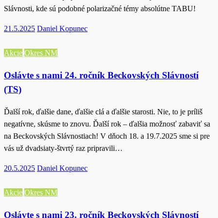
Slávnosti, kde sú podobné polarizačné témy absolútne TABU!
Posted
21.5.2025
Daniel Kopunec
on
Akcie
Okres NM
Oslávte s nami 24. ročník Beckovských Slávností
(TS)
Ďalší rok, ďalšie dane, ďalšie clá a ďalšie starosti. Nie, to je príliš
negatívne, skúsme to znovu. Ďalší rok – ďalšia možnosť zabaviť sa
na Beckovských Slávnostiach! V dňoch 18. a 19.7.2025 sme si pre
vás už dvadsiaty-štvrtý raz pripravili…
Posted
20.5.2025
Daniel Kopunec
on
Akcie
Okres NM
Oslávte s nami 23. ročník Beckovských Slávností