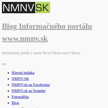
Skip
to
content
Blog Informačného portálu
www.nmnv.sk
Informačný portál o meste Nové Mesto nad Váhom
Hlavná stránka
NMNV.SK
NMNV.sk na Facebooku
NMNV.sk na Youtube
Fotogaléria
Blog