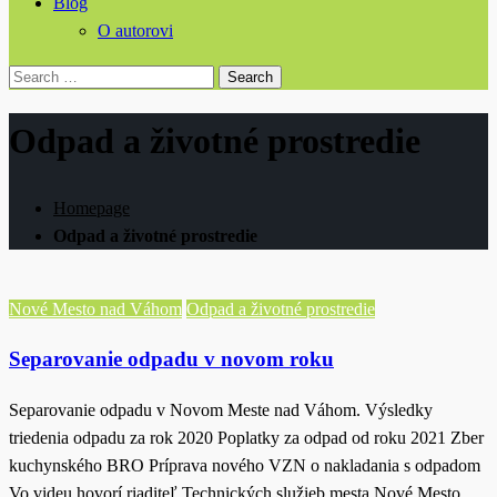
Blog
O autorovi
Search
for:
Odpad a životné prostredie
Homepage
Odpad a životné prostredie
Nové Mesto nad Váhom
Odpad a životné prostredie
Separovanie odpadu v novom roku
Separovanie odpadu v Novom Meste nad Váhom. Výsledky
triedenia odpadu za rok 2020 Poplatky za odpad od roku 2021 Zber
kuchynského BRO Príprava nového VZN o nakladania s odpadom
Vo videu hovorí riaditeľ Technických služieb mesta Nové Mesto