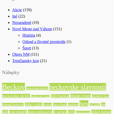
Akcie
(159)
Iné
(22)
Nezaradené
(19)
Nové Mesto nad Váhom
(151)
História
(4)
Odpad a životné prostredie
(1)
Šport
(13)
Okres NM
(111)
Trenčiansky kraj
(21)
Nálepky
Beckov
beckovske slavnosti
beckovske ksichty
bludni rytieri
beckovske xichty
billy barman
cachticky hrad
beckovský hrad
hex
duha v srdci
ine
dominik krajcovic
festival
fuera fondo
gladiator
imt smile
laura mikusova
milan kubak
kafe
ivan mladek
le payaco
lojzo
matej kubak