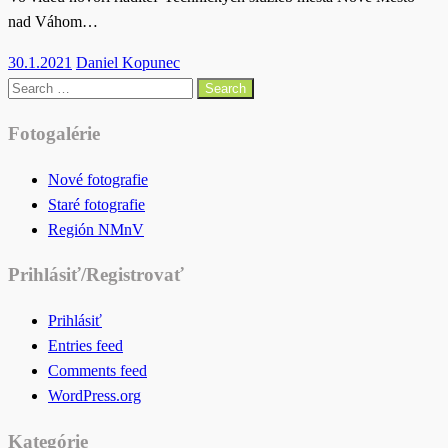
nad Váhom…
Posted
30.1.2021
Daniel Kopunec
on
Search
for:
Fotogalérie
Nové fotografie
Staré fotografie
Región NMnV
Prihlásiť/Registrovať
Prihlásiť
Entries feed
Comments feed
WordPress.org
Kategórie