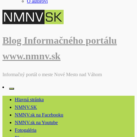
O autorovi
Blog Informačného portálu
www.nmnv.sk
Informačný portál o meste Nové Mesto nad Váhom
Hlavná stránka
NMNV.SK
NMNV.sk na Facebooku
NMNV.sk na Youtube
Fotogaléria