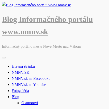
Skip
to
content
Blog Informačného portálu
www.nmnv.sk
Informačný portál o meste Nové Mesto nad Váhom
Hlavná stránka
NMNV.SK
NMNV.sk na Facebooku
NMNV.sk na Youtube
Fotogaléria
Blog
O autorovi