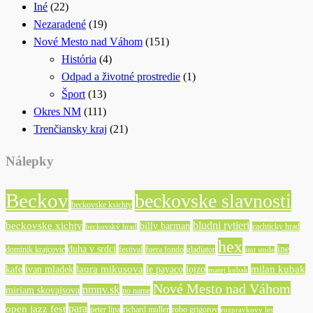
Iné
(22)
Nezaradené
(19)
Nové Mesto nad Váhom
(151)
História
(4)
Odpad a životné prostredie
(1)
Šport
(13)
Okres NM
(111)
Trenčiansky kraj
(21)
Nálepky
Beckov
beckovske slavnosti
beckovske ksichty
bludni rytieri
beckovske xichty
billy barman
cachticky hrad
beckovský hrad
hex
duha v srdci
ine
dominik krajcovic
festival
fuera fondo
gladiator
imt smile
laura mikusova
milan kubak
kafe
ivan mladek
le payaco
lojzo
matej kubak
Nové Mesto nad Váhom
nmnv.sk
miriam skovajsova
no name
para
open jazz fest
peter lipa
richard muller
robo grigorov
rozpravkovy les