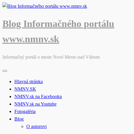
Skip
to
content
Blog Informačného portálu
www.nmnv.sk
Informačný portál o meste Nové Mesto nad Váhom
Hlavná stránka
NMNV.SK
NMNV.sk na Facebooku
NMNV.sk na Youtube
Fotogaléria
Blog
O autorovi