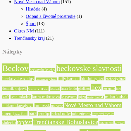
Nové Mesto nad Váhom
(151)
História
(4)
Odpad a životné prostredie
(1)
Šport
(13)
Okres NM
(111)
Trenčiansky kraj
(21)
Nálepky
Beckov
beckovske slavnosti
beckovske ksichty
bludni rytieri
beckovske xichty
billy barman
cachticky hrad
beckovský hrad
hex
duha v srdci
ine
dominik krajcovic
festival
fuera fondo
gladiator
imt smile
laura mikusova
milan kubak
kafe
ivan mladek
le payaco
lojzo
matej kubak
Nové Mesto nad Váhom
nmnv.sk
miriam skovajsova
no name
para
open jazz fest
peter lipa
richard muller
robo grigorov
rozpravkovy les
Trenčianske Bohuslavice
topfest
slniecko
tublatanka
veteran