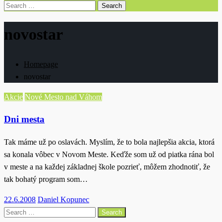
Search
for:
novostar
Homepage
novostar
Akcie
Nové Mesto nad Váhom
Dni mesta
Tak máme už po oslavách. Myslím, že to bola najlepšia akcia, ktorá
sa konala vôbec v Novom Meste. Keďže som už od piatka rána bol
v meste a na každej základnej škole pozrieť, môžem zhodnotiť, že
tak bohatý program som…
Posted
22.6.2008
Daniel Kopunec
on
Search