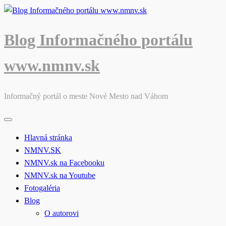
Skip
to
content
Blog Informačného portálu
www.nmnv.sk
Informačný portál o meste Nové Mesto nad Váhom
Hlavná stránka
NMNV.SK
NMNV.sk na Facebooku
NMNV.sk na Youtube
Fotogaléria
Blog
O autorovi