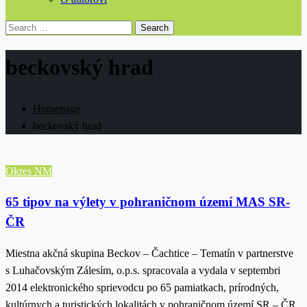
Search
for:
beckovský hrad
Homepage
beckovský hrad
Okres NM
65 tipov na výlety v pohraničnom území MAS SR-
ČR
Miestna akčná skupina Beckov – Čachtice – Tematín v partnerstve
s Luhačovským Zálesím, o.p.s. spracovala a vydala v septembri
2014 elektronického sprievodcu po 65 pamiatkach, prírodných,
kultúrnych a turistických lokalitách v pohraničnom území SR – ČR.