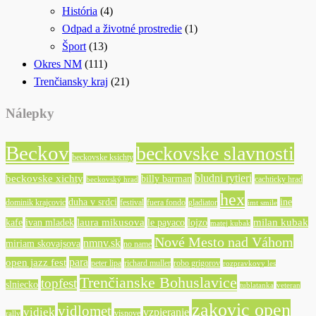
História
(4)
Odpad a životné prostredie
(1)
Šport
(13)
Okres NM
(111)
Trenčiansky kraj
(21)
Nálepky
Beckov
beckovske slavnosti
beckovske ksichty
bludni rytieri
beckovske xichty
billy barman
cachticky hrad
beckovský hrad
hex
duha v srdci
ine
dominik krajcovic
festival
fuera fondo
gladiator
imt smile
laura mikusova
milan kubak
kafe
ivan mladek
le payaco
lojzo
matej kubak
Nové Mesto nad Váhom
nmnv.sk
miriam skovajsova
no name
para
open jazz fest
peter lipa
richard muller
robo grigorov
rozpravkovy les
Trenčianske Bohuslavice
topfest
slniecko
tublatanka
veteran
zakovic open
vidlomet
vidiek
vzpieranie
visnove
rally