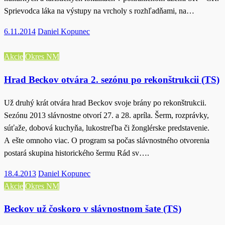
Sprievodca láka na výstupy na vrcholy s rozhľadňami, na…
Posted
6.11.2014
Daniel Kopunec
on
Akcie
Okres NM
Hrad Beckov otvára 2. sezónu po rekonštrukcii (TS)
Už druhý krát otvára hrad Beckov svoje brány po rekonštrukcii.
Sezónu 2013 slávnostne otvorí 27. a 28. apríla. Šerm, rozprávky,
súťaže, dobová kuchyňa, lukostreľba či žonglérske predstavenie.
A ešte omnoho viac. O program sa počas slávnostného otvorenia
postará skupina historického šermu Rád sv….
Posted
18.4.2013
Daniel Kopunec
on
Akcie
Okres NM
Beckov už čoskoro v slávnostnom šate (TS)