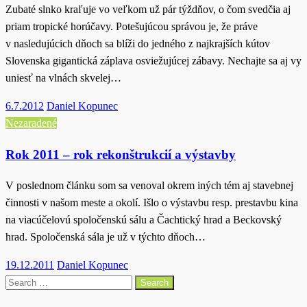
Zubaté slnko kraľuje vo veľkom už pár týždňov, o čom svedčia aj
priam tropické horúčavy. Potešujúcou správou je, že práve
v nasledujúcich dňoch sa blíži do jedného z najkrajších kútov
Slovenska gigantická záplava osviežujúcej zábavy. Nechajte sa aj vy
uniesť na vlnách skvelej…
Posted
6.7.2012
Daniel Kopunec
on
Nezaradené
Rok 2011 – rok rekonštrukcií a výstavby
V poslednom článku som sa venoval okrem iných tém aj stavebnej
činnosti v našom meste a okolí. Išlo o výstavbu resp. prestavbu kina
na viacúčelovú spoločenskú sálu a Čachtický hrad a Beckovský
hrad. Spoločenská sála je už v týchto dňoch…
Posted
19.12.2011
Daniel Kopunec
on
Search
for: