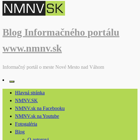
Blog Informačného portálu
www.nmnv.sk
Informačný portál o meste Nové Mesto nad Váhom
Hlavná stránka
NMNV.SK
NMNV.sk na Facebooku
NMNV.sk na Youtube
Fotogaléria
Blog
O autorovi