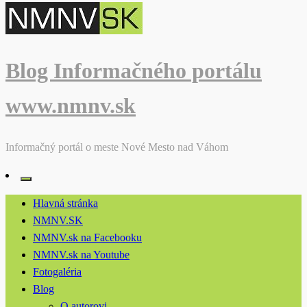
Blog Informačného portálu
www.nmnv.sk
Informačný portál o meste Nové Mesto nad Váhom
Hlavná stránka
NMNV.SK
NMNV.sk na Facebooku
NMNV.sk na Youtube
Fotogaléria
Blog
O autorovi