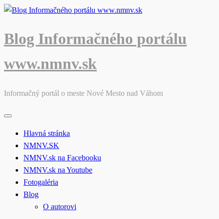
Skip
to
content
Blog Informačného portálu
www.nmnv.sk
Informačný portál o meste Nové Mesto nad Váhom
Hlavná stránka
NMNV.SK
NMNV.sk na Facebooku
NMNV.sk na Youtube
Fotogaléria
Blog
O autorovi