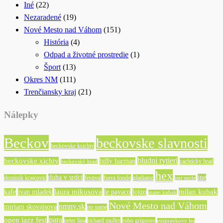
Iné
(22)
Nezaradené
(19)
Nové Mesto nad Váhom
(151)
História
(4)
Odpad a životné prostredie
(1)
Šport
(13)
Okres NM
(111)
Trenčiansky kraj
(21)
Nálepky
Beckov
beckovske slavnosti
beckovske ksichty
bludni rytieri
beckovske xichty
billy barman
cachticky hrad
beckovský hrad
hex
duha v srdci
ine
dominik krajcovic
festival
fuera fondo
gladiator
imt smile
laura mikusova
milan kubak
kafe
ivan mladek
le payaco
lojzo
matej kubak
Nové Mesto nad Váhom
nmnv.sk
miriam skovajsova
no name
para
open jazz fest
peter lipa
richard muller
robo grigorov
rozpravkovy les