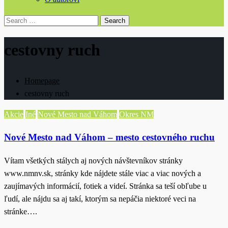
Search
for:
cestovny ruch
Homepage
cestovny ruch
Akcie
Iné
Nové Mesto nad Váhom
Okres NM
Nové Mesto nad Váhom – mesto cestovného ruchu
Vítam všetkých stálych aj nových návštevníkov stránky
www.nmnv.sk, stránky kde nájdete stále viac a viac nových a
zaujímavých informácií, fotiek a videí. Stránka sa teší obľube u
ľudí, ale nájdu sa aj takí, ktorým sa nepáčia niektoré veci na
stránke….