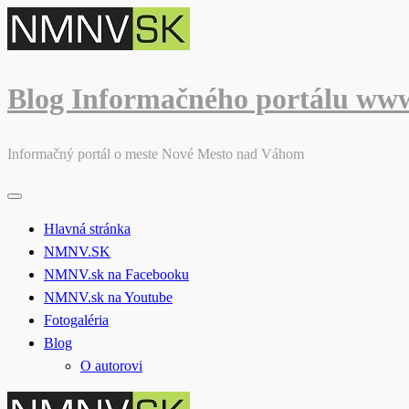
Skip
to
content
Blog Informačného portálu ww
Informačný portál o meste Nové Mesto nad Váhom
Hlavná stránka
NMNV.SK
NMNV.sk na Facebooku
NMNV.sk na Youtube
Fotogaléria
Blog
O autorovi