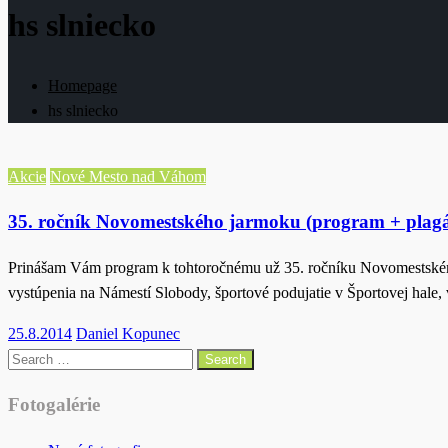
hs slniecko
Homepage
hs slniecko
Akcie
Nové Mesto nad Váhom
35. ročník Novomestského jarmoku (program + plagá
Prinášam Vám program k tohtoročnému už 35. ročníku Novomestskému
vystúpenia na Námestí Slobody, športové podujatie v Športovej hal
Posted
25.8.2014
Daniel Kopunec
on
Search
for:
Fotogalérie