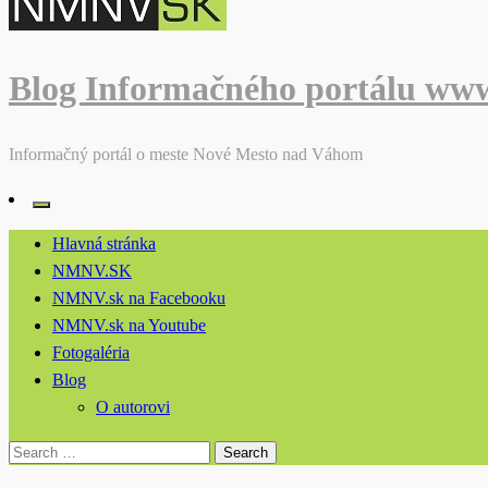
Blog Informačného portálu ww
Informačný portál o meste Nové Mesto nad Váhom
Hlavná stránka
NMNV.SK
NMNV.sk na Facebooku
NMNV.sk na Youtube
Fotogaléria
Blog
O autorovi
Search
for: