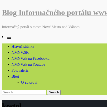
Blog Informačného portálu ww
Informačný portál o meste Nové Mesto nad Váhom
Hlavná stránka
NMNV.SK
NMNV.sk na Facebooku
NMNV.sk na Youtube
Fotogaléria
Blog
O autorovi
Search
for:
kostol