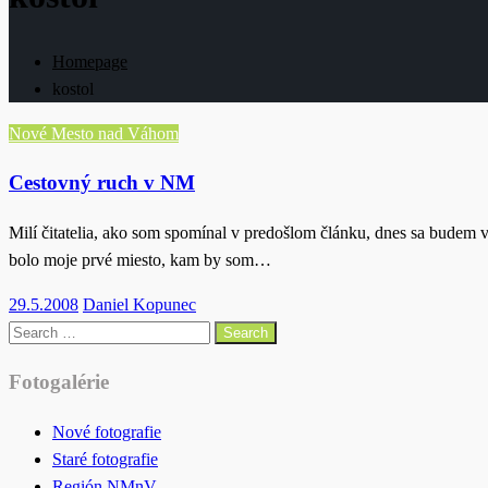
Homepage
kostol
Nové Mesto nad Váhom
Cestovný ruch v NM
Milí čitatelia, ako som spomínal v predošlom článku, dnes sa budem
bolo moje prvé miesto, kam by som…
Posted
29.5.2008
Daniel Kopunec
on
Search
for:
Fotogalérie
Nové fotografie
Staré fotografie
Región NMnV