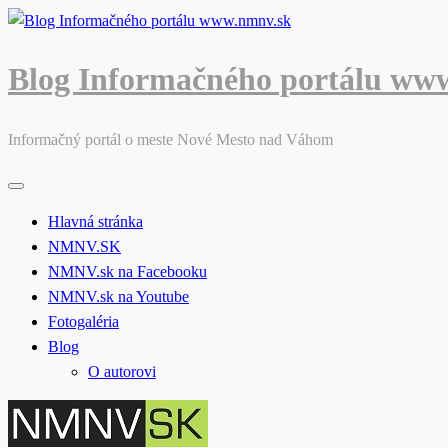
Skip
to
content
Blog Informačného portálu ww
Informačný portál o meste Nové Mesto nad Váhom
Hlavná stránka
NMNV.SK
NMNV.sk na Facebooku
NMNV.sk na Youtube
Fotogaléria
Blog
O autorovi