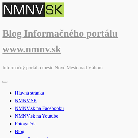
Skip
to
content
Blog Informačného portálu
www.nmnv.sk
Informačný portál o meste Nové Mesto nad Váhom
Hlavná stránka
NMNV.SK
NMNV.sk na Facebooku
NMNV.sk na Youtube
Fotogaléria
Blog