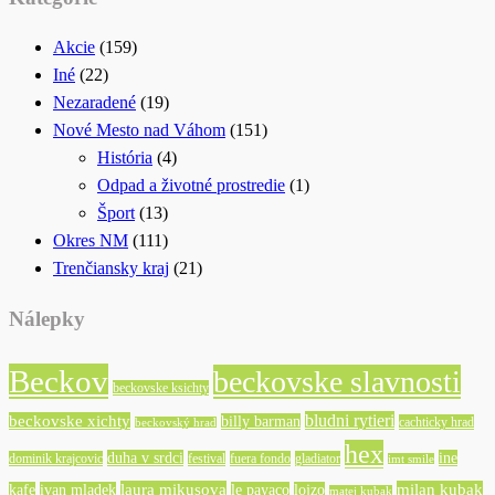
Akcie
(159)
Iné
(22)
Nezaradené
(19)
Nové Mesto nad Váhom
(151)
História
(4)
Odpad a životné prostredie
(1)
Šport
(13)
Okres NM
(111)
Trenčiansky kraj
(21)
Nálepky
Beckov
beckovske slavnosti
beckovske ksichty
bludni rytieri
beckovske xichty
billy barman
cachticky hrad
beckovský hrad
hex
duha v srdci
ine
dominik krajcovic
festival
fuera fondo
gladiator
imt smile
laura mikusova
milan kubak
kafe
ivan mladek
le payaco
lojzo
matej kubak