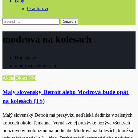
Blog
O autorovi
Search
for:
modrova na kolesach
Homepage
modrova na kolesach
Akcie
Okres NM
Malý slovenský Detroit alebo Modrová bude opäť
na kolesách (TS)
Malý slovenský Detroit má prezývku neďaleká dedinka v zelených
kopcoch okolo Tematína. Verná svojej prezývke pozýva všetkých
priaznivcov motorizmu na podujatie Modrová na kolesách, ktoré sa