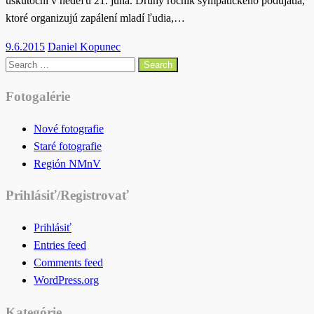
uskutoční v nedeľu 21. júna. Druhý ročník sympatického podujatia,
ktoré organizujú zapálení mladí ľudia,…
Posted
9.6.2015
Daniel Kopunec
on
Search
for:
Fotogalérie
Nové fotografie
Staré fotografie
Región NMnV
Prihlásiť/Registrovať
Prihlásiť
Entries feed
Comments feed
WordPress.org
Kategórie