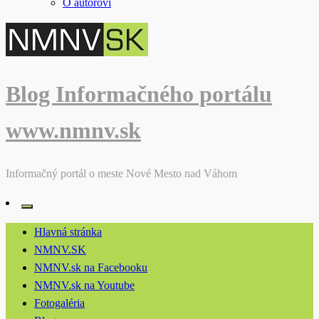
O autorovi
Blog Informačného portálu
www.nmnv.sk
Informačný portál o meste Nové Mesto nad Váhom
Hlavná stránka
NMNV.SK
NMNV.sk na Facebooku
NMNV.sk na Youtube
Fotogaléria