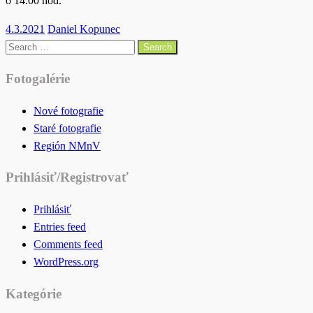
o 14.00 hod.
Posted
4.3.2021
Daniel Kopunec
on
Search
for:
Fotogalérie
Nové fotografie
Staré fotografie
Región NMnV
Prihlásiť/Registrovať
Prihlásiť
Entries feed
Comments feed
WordPress.org
Kategórie