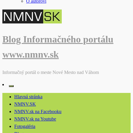
O autorovi
Blog Informačného portálu
www.nmnv.sk
Informačný portál o meste Nové Mesto nad Váhom
Hlavná stránka
NMNV.SK
NMNV.sk na Facebooku
NMNV.sk na Youtube
Fotogaléria