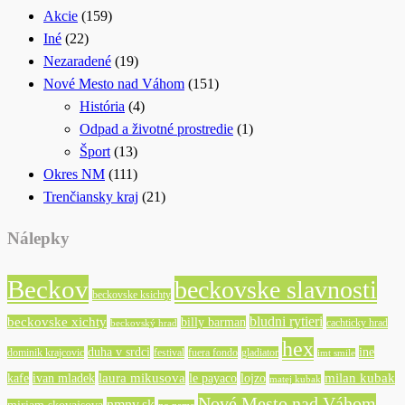
Akcie
(159)
Iné
(22)
Nezaradené
(19)
Nové Mesto nad Váhom
(151)
História
(4)
Odpad a životné prostredie
(1)
Šport
(13)
Okres NM
(111)
Trenčiansky kraj
(21)
Nálepky
Beckov
beckovske slavnosti
beckovske ksichty
bludni rytieri
beckovske xichty
billy barman
cachticky hrad
beckovský hrad
hex
duha v srdci
ine
dominik krajcovic
festival
fuera fondo
gladiator
imt smile
laura mikusova
milan kubak
kafe
ivan mladek
le payaco
lojzo
matej kubak
Nové Mesto nad Váhom
nmnv.sk