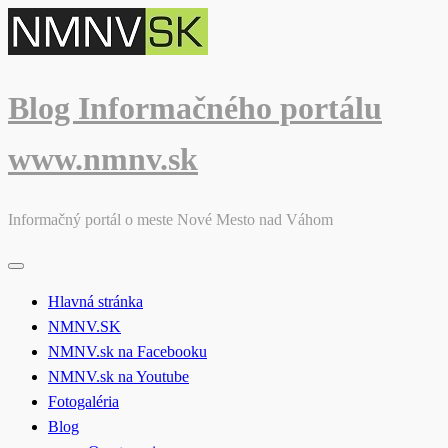
Skip
to
content
Blog Informačného portálu
www.nmnv.sk
Informačný portál o meste Nové Mesto nad Váhom
Hlavná stránka
NMNV.SK
NMNV.sk na Facebooku
NMNV.sk na Youtube
Fotogaléria
Blog