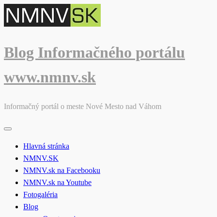
Skip
to
content
Blog Informačného portálu
www.nmnv.sk
Informačný portál o meste Nové Mesto nad Váhom
Hlavná stránka
NMNV.SK
NMNV.sk na Facebooku
NMNV.sk na Youtube
Fotogaléria
Blog