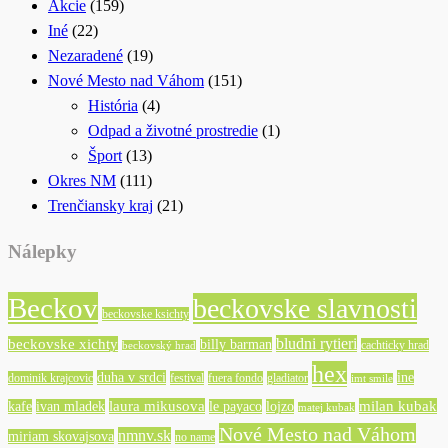
Akcie
(159)
Iné
(22)
Nezaradené
(19)
Nové Mesto nad Váhom
(151)
História
(4)
Odpad a životné prostredie
(1)
Šport
(13)
Okres NM
(111)
Trenčiansky kraj
(21)
Nálepky
Beckov
beckovske slavnosti
beckovske ksichty
bludni rytieri
beckovske xichty
billy barman
cachticky hrad
beckovský hrad
hex
duha v srdci
ine
dominik krajcovic
festival
fuera fondo
gladiator
imt smile
laura mikusova
milan kubak
kafe
ivan mladek
le payaco
lojzo
matej kubak
Nové Mesto nad Váhom
nmnv.sk
miriam skovajsova
no name