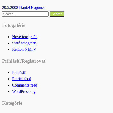
Posted
29.5.2008
Daniel Kopunec
on
Search
for:
Fotogalérie
Nové fotografie
Staré fotografie
Región NMnV
Prihlásiť/Registrovať
Prihlásiť
Entries feed
Comments feed
WordPress.org
Kategórie