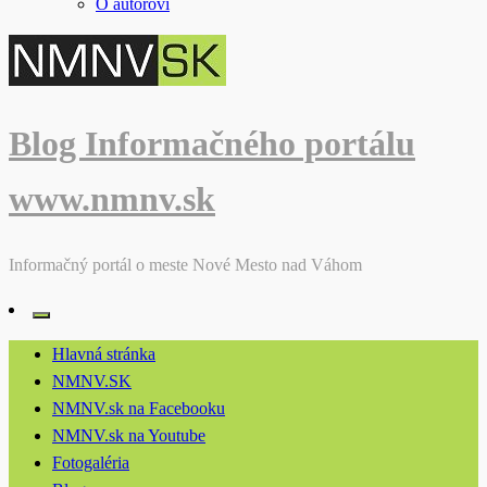
O autorovi
Blog Informačného portálu
www.nmnv.sk
Informačný portál o meste Nové Mesto nad Váhom
Hlavná stránka
NMNV.SK
NMNV.sk na Facebooku
NMNV.sk na Youtube
Fotogaléria