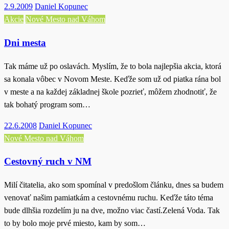
Posted
2.9.2009
Daniel Kopunec
on
Akcie
Nové Mesto nad Váhom
Dni mesta
Tak máme už po oslavách. Myslím, že to bola najlepšia akcia, ktorá
sa konala vôbec v Novom Meste. Keďže som už od piatka rána bol
v meste a na každej základnej škole pozrieť, môžem zhodnotiť, že
tak bohatý program som…
Posted
22.6.2008
Daniel Kopunec
on
Nové Mesto nad Váhom
Cestovný ruch v NM
Milí čitatelia, ako som spomínal v predošlom článku, dnes sa budem
venovať našim pamiatkám a cestovnému ruchu. Keďže táto téma
bude dlhšia rozdelím ju na dve, možno viac častí.Zelená Voda. Tak
to by bolo moje prvé miesto, kam by som…