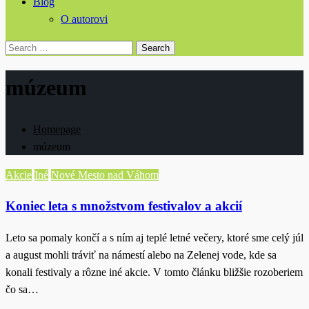
Blog
O autorovi
Search
for:
múzeum
Homepage
múzeum
Akcie
Iné
Nové Mesto nad Váhom
Koniec leta s množstvom festivalov a akcií
Leto sa pomaly končí a s ním aj teplé letné večery, ktoré sme celý júl
a august mohli tráviť na námestí alebo na Zelenej vode, kde sa
konali festivaly a rôzne iné akcie. V tomto článku bližšie rozoberiem
čo sa…