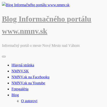
Skip
to
content
Blog Informačného portálu
www.nmnv.sk
Informačný portál o meste Nové Mesto nad Váhom
Hlavná stránka
NMNV.SK
NMNV.sk na Facebooku
NMNV.sk na Youtube
Fotogaléria
Blog
O autorovi