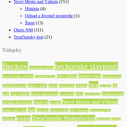
Nové Mesto nad Váhom
(151)
História
(4)
Odpad a životné prostredie
(1)
Šport
(13)
Okres NM
(111)
Trenčiansky kraj
(21)
Nálepky
Beckov
beckovske slavnosti
beckovske ksichty
bludni rytieri
beckovske xichty
billy barman
cachticky hrad
beckovský hrad
hex
duha v srdci
ine
dominik krajcovic
festival
fuera fondo
gladiator
imt smile
laura mikusova
milan kubak
kafe
ivan mladek
le payaco
lojzo
matej kubak
Nové Mesto nad Váhom
nmnv.sk
miriam skovajsova
no name
para
open jazz fest
peter lipa
richard muller
robo grigorov
rozpravkovy les
Trenčianske Bohuslavice
topfest
slniecko
tublatanka
veteran