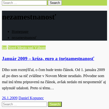
Search
for:
nezamestnanosť
Homepage
nezamestnanosť
Iné
Nové Mesto nad Váhom
Január 2009 – kríza, euro a (ne)zamestnanosť
Dlho som rozmýšľal, o čom bude tento článok. Od 1. januára 2009
až po dnes sa nič zvláštne v Novom Meste neudialo. Pôvodne som
mal inú tému pripravenú na článok, avšak nedalo mi nespomenúť aj
uplynulé udalosti. Preto si tému…
Posted
26.1.2009
Daniel Kopunec
on
Search