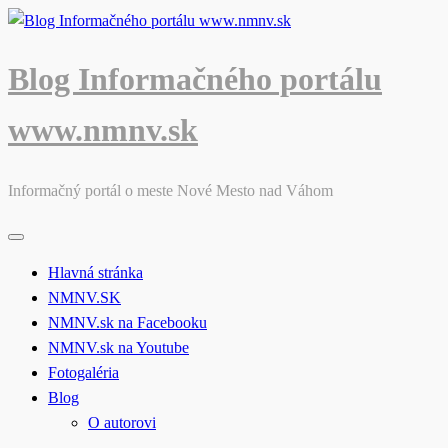
Skip
to
content
Blog Informačného portálu
www.nmnv.sk
Informačný portál o meste Nové Mesto nad Váhom
Hlavná stránka
NMNV.SK
NMNV.sk na Facebooku
NMNV.sk na Youtube
Fotogaléria
Blog
O autorovi