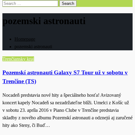
Search
for:
pozemski astronauti
Homepage
pozemski astronauti
Trenčiansky kraj
Pozemskí astronauti Galaxy S7 Tour už v sobotu v
Trenčíne (TS)
Nocadeň predstavia nové hity a špeciálneho hosťa! Avizovaný
koncert kapely Nocadeň sa nezadržateľne blíži. Umelci z Košíc už
v sobotu 23. apríla 2016 v Piano Clube v Trenčíne predstavia
skladby z nového albumu Pozemskí astronauti a odznejú aj zaručené
hity ako Steny, či Buď…