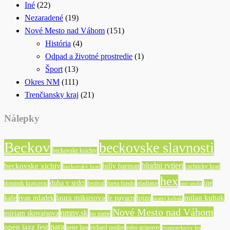
Iné
(22)
Nezaradené
(19)
Nové Mesto nad Váhom
(151)
História
(4)
Odpad a životné prostredie
(1)
Šport
(13)
Okres NM
(111)
Trenčiansky kraj
(21)
Nálepky
Beckov
beckovske slavnosti
beckovske ksichty
bludni rytieri
beckovske xichty
billy barman
cachticky hrad
beckovský hrad
hex
duha v srdci
ine
dominik krajcovic
festival
fuera fondo
gladiator
imt smile
laura mikusova
milan kubak
kafe
ivan mladek
le payaco
lojzo
matej kubak
Nové Mesto nad Váhom
nmnv.sk
miriam skovajsova
no name
para
open jazz fest
peter lipa
richard muller
robo grigorov
rozpravkovy les