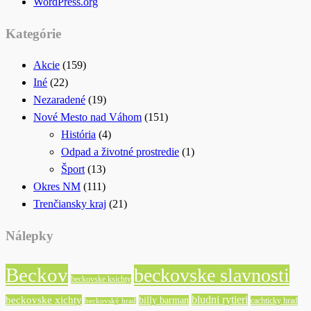
WordPress.org
Kategórie
Akcie
(159)
Iné
(22)
Nezaradené
(19)
Nové Mesto nad Váhom
(151)
História
(4)
Odpad a životné prostredie
(1)
Šport
(13)
Okres NM
(111)
Trenčiansky kraj
(21)
Nálepky
Beckov
beckovske slavnosti
beckovske ksichty
bludni rytieri
beckovske xichty
billy barman
cachticky hrad
beckovský hrad