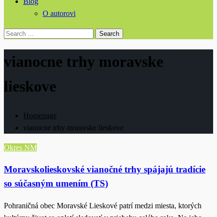
Blog
O autorovi
Search
for:
vianocne trhy moravske
lieskove
Homepage
vianocne trhy moravske lieskove
Okres NM
Moravskolieskovské vianočné trhy spájajú tradície
so súčasným umením (TS)
Pohraničná obec Moravské Lieskové patrí medzi miesta, ktorých