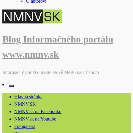
O autorovi
Blog Informačného portálu
www.nmnv.sk
Informačný portál o meste Nové Mesto nad Váhom
Hlavná stránka
NMNV.SK
NMNV.sk na Facebooku
NMNV.sk na Youtube
Fotogaléria