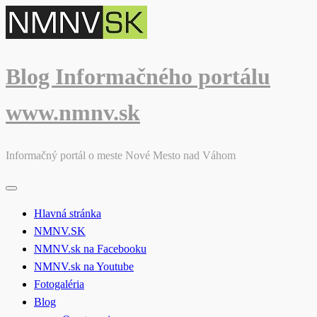
Skip
to
content
Blog Informačného portálu
www.nmnv.sk
Informačný portál o meste Nové Mesto nad Váhom
Hlavná stránka
NMNV.SK
NMNV.sk na Facebooku
NMNV.sk na Youtube
Fotogaléria
Blog