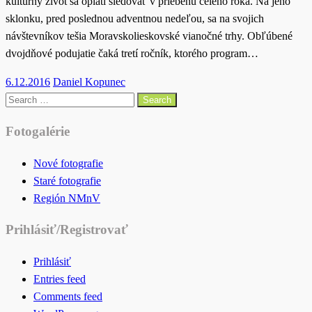
kultúrny život sa oplatí sledovať v priebehu celého roka. Na jeho
sklonku, pred poslednou adventnou nedeľou, sa na svojich
návštevníkov tešia Moravskolieskovské vianočné trhy. Obľúbené
dvojdňové podujatie čaká tretí ročník, ktorého program…
Posted
6.12.2016
Daniel Kopunec
on
Search
for:
Fotogalérie
Nové fotografie
Staré fotografie
Región NMnV
Prihlásiť/Registrovať
Prihlásiť
Entries feed
Comments feed