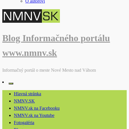
O autorovi
Blog Informačného portálu
www.nmnv.sk
Informačný portál o meste Nové Mesto nad Váhom
Hlavná stránka
NMNV.SK
NMNV.sk na Facebooku
NMNV.sk na Youtube
Fotogaléria