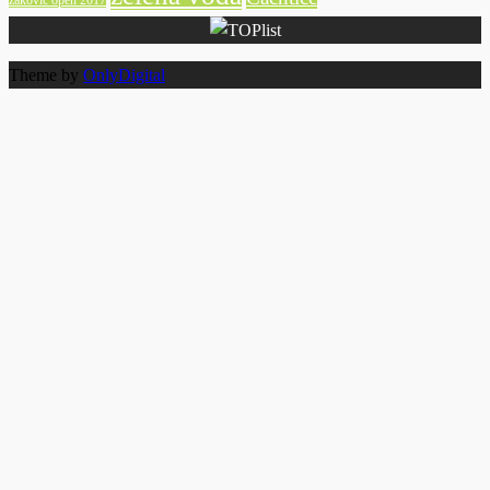
Theme by
OnlyDigital