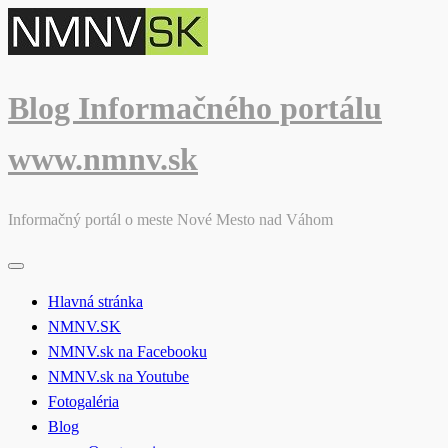
Skip
to
content
Blog Informačného portálu
www.nmnv.sk
Informačný portál o meste Nové Mesto nad Váhom
Hlavná stránka
NMNV.SK
NMNV.sk na Facebooku
NMNV.sk na Youtube
Fotogaléria
Blog