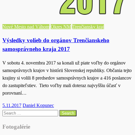
Nové Mesto nad Váhom
Okres NM
Trenčiansky kraj
Výsledky volieb do orgánov Trenčianskeho
samosprávneho kraja 2017
V sobotu 4. novembra 2017 sa konali už piate voľby do orgánov
samosprávnych krajov v histórii Slovenskej republiky. Občania tejto
krajiny si volili 8 predsedov samosprávnych krajov a 416 poslancov
do zastupiteľstiev. Tieto voľby mali doteraz najvyššiu účasť v
porovnaní…
Posted
5.11.2017
Daniel Kopunec
on
Search
for:
Fotogalérie