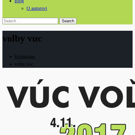
Blog
O autorovi
Search
for:
volby vuc
Homepage
volby vuc