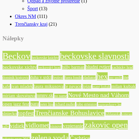
Odpad a životné prostredie
(1)
Šport
(13)
Okres NM
(111)
Trenčiansky kraj
(21)
Nálepky
Beckov
beckovske slavnosti
beckovske ksichty
bludni rytieri
beckovske xichty
billy barman
cachticky hrad
beckovský hrad
hex
duha v srdci
ine
dominik krajcovic
festival
fuera fondo
gladiator
imt smile
laura mikusova
milan kubak
kafe
ivan mladek
le payaco
lojzo
matej kubak
Nové Mesto nad Váhom
nmnv.sk
miriam skovajsova
no name
para
open jazz fest
peter lipa
richard muller
robo grigorov
rozpravkovy les
Trenčianske Bohuslavice
topfest
slniecko
tublatanka
veteran
zakovic open
vidlomet
vidiek
vzpieranie
visnove
rally
zelena voda
Čachtice
zakovic open 2017