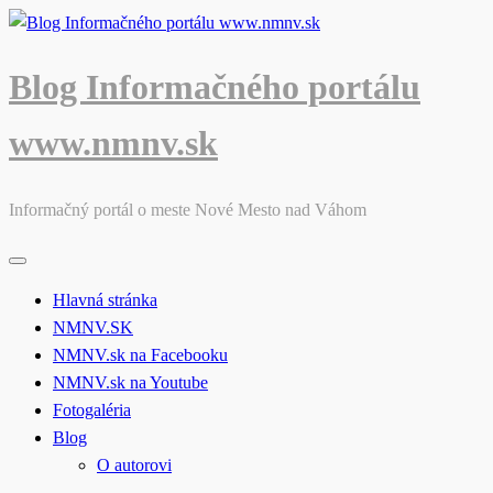
Skip
to
content
Blog Informačného portálu
www.nmnv.sk
Informačný portál o meste Nové Mesto nad Váhom
Hlavná stránka
NMNV.SK
NMNV.sk na Facebooku
NMNV.sk na Youtube
Fotogaléria
Blog
O autorovi