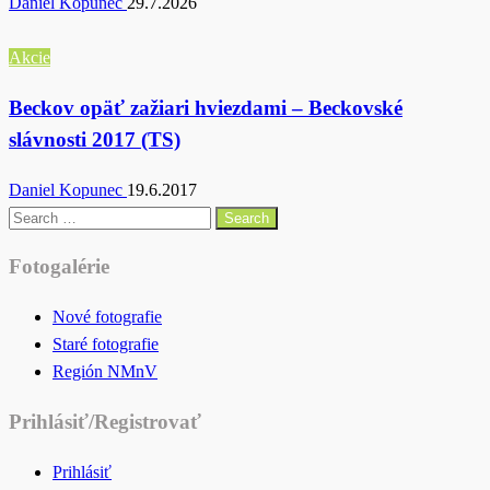
Daniel Kopunec
29.7.2026
Akcie
Beckov opäť zažiari hviezdami – Beckovské
slávnosti 2017 (TS)
Daniel Kopunec
19.6.2017
Search
for:
Fotogalérie
Nové fotografie
Staré fotografie
Región NMnV
Prihlásiť/Registrovať
Prihlásiť