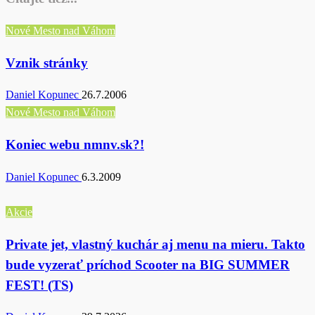
Nové Mesto nad Váhom
Vznik stránky
Daniel Kopunec
26.7.2006
Nové Mesto nad Váhom
Koniec webu nmnv.sk?!
Daniel Kopunec
6.3.2009
Akcie
Private jet, vlastný kuchár aj menu na mieru. Takto
bude vyzerať príchod Scooter na BIG SUMMER
FEST! (TS)