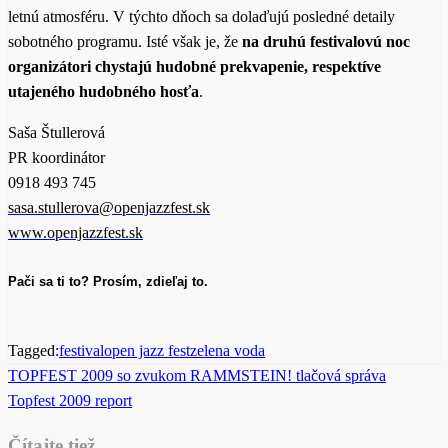
letnú atmosféru. V týchto dňoch sa dolaďujú posledné detaily
sobotného programu. Isté však je, že
na druhú festivalovú noc
organizátori chystajú hudobné prekvapenie, respektíve
utajeného hudobného hosťa
.
Saša Štullerová
PR koordinátor
0918 493 745
sasa.stullerova@openjazzfest.sk
www.openjazzfest.sk
Pači sa ti to? Prosím, zdieľaj to.
Tagged:
festival
open jazz fest
zelena voda
Previous
TOPFEST 2009 so zvukom RAMMSTEIN! tlačová správa
Post
Post
Next
Topfest 2009 report
navigation
Post
Čítajte tiež...