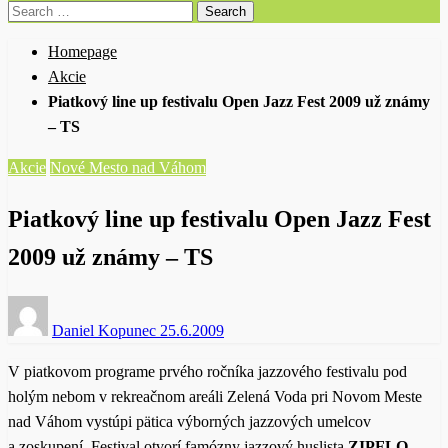
Search
for:
Homepage
Akcie
Piatkový line up festivalu Open Jazz Fest 2009 už známy
– TS
Akcie
Nové Mesto nad Váhom
Piatkový line up festivalu Open Jazz Fest
2009 už známy – TS
Posted
Daniel Kopunec
25.6.2009
on
V piatkovom programe prvého ročníka jazzového festivalu pod
holým nebom v rekreačnom areáli Zelená Voda pri Novom Meste
nad Váhom vystúpi pätica výborných jazzových umelcov
a zoskupení. Festival otvorí famózny jazzový huslista
ZIPFLO