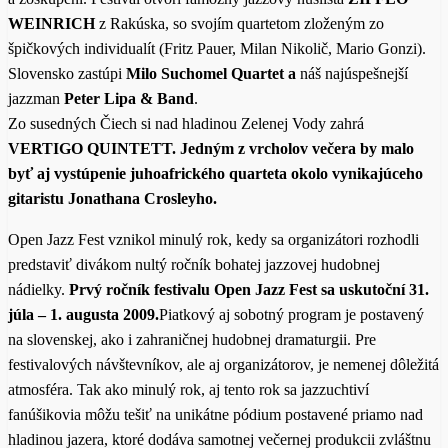
WEINRICH
z Rakúska, so svojím quartetom zloženým zo
špičkových individualít (Fritz Pauer, Milan Nikolič, Mario Gonzi).
Slovensko zastúpi
Milo Suchomel Quartet a
náš najúspešnejší
jazzman
Peter Lipa & Band
.
Zo susedných Čiech si nad hladinou Zelenej Vody zahrá
VERTIGO QUINTETT. Jedným z vrcholov večera by malo
byť aj vystúpenie juhoafrického quarteta okolo vynikajúceho
gitaristu Jonathana Crosleyho.
Open Jazz Fest vznikol minulý rok, kedy sa organizátori rozhodli
predstaviť divákom nultý ročník bohatej jazzovej hudobnej
nádielky.
Prvý ročník festivalu Open Jazz Fest sa uskutoční 31.
júla – 1. augusta 2009.
Piatkový aj sobotný program je postavený
na slovenskej, ako i zahraničnej hudobnej dramaturgii. Pre
festivalových návštevníkov, ale aj organizátorov, je nemenej dôležitá
atmosféra. Tak ako minulý rok, aj tento rok sa jazzuchtiví
fanúšikovia môžu tešiť na unikátne pódium postavené priamo nad
hladinou jazera, ktoré dodáva samotnej večernej produkcii zvláštnu