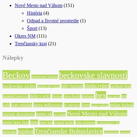
Nové Mesto nad Váhom
(151)
História
(4)
Odpad a životné prostredie
(1)
Šport
(13)
Okres NM
(111)
Trenčiansky kraj
(21)
Nálepky
Beckov
beckovske slavnosti
beckovske ksichty
bludni rytieri
beckovske xichty
billy barman
cachticky hrad
beckovský hrad
hex
duha v srdci
ine
dominik krajcovic
festival
fuera fondo
gladiator
imt smile
laura mikusova
milan kubak
kafe
ivan mladek
le payaco
lojzo
matej kubak
Nové Mesto nad Váhom
nmnv.sk
miriam skovajsova
no name
para
open jazz fest
peter lipa
richard muller
robo grigorov
rozpravkovy les
Trenčianske Bohuslavice
topfest
slniecko
tublatanka
veteran