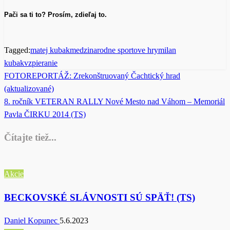
Pači sa ti to? Prosím, zdieľaj to.
Tagged:
matej kubak
medzinarodne sportove hry
milan
kubak
vzpieranie
Previous
FOTOREPORTÁŽ: Zrekonštruovaný Čachtický hrad
Post
Post
(aktualizované)
navigation
Next
8. ročník VETERAN RALLY Nové Mesto nad Váhom – Memoriál
Post
Pavla ČIRKU 2014 (TS)
Čítajte tiež...
Akcie
BECKOVSKÉ SLÁVNOSTI SÚ SPÄŤ! (TS)
Daniel Kopunec
5.6.2023