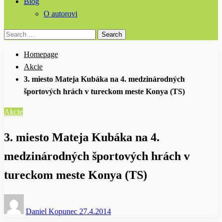
Blog
O autorovi
Search
for:
Homepage
Akcie
3. miesto Mateja Kubáka na 4. medzinárodných
športových hrách v tureckom meste Konya (TS)
Akcie
3. miesto Mateja Kubáka na 4.
medzinárodných športových hrách v
tureckom meste Konya (TS)
Posted
Daniel Kopunec
27.4.2014
on