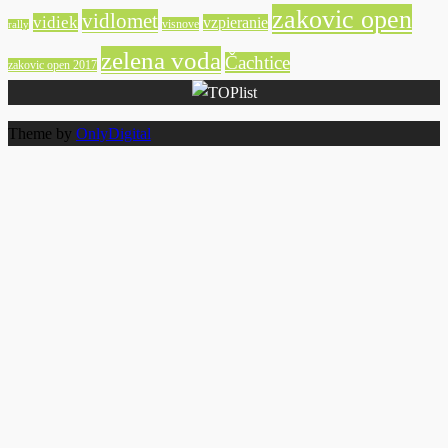
zakovic open
vidlomet
vidiek
vzpieranie
visnove
rally
zelena voda
Čachtice
zakovic open 2017
Theme by
OnlyDigital