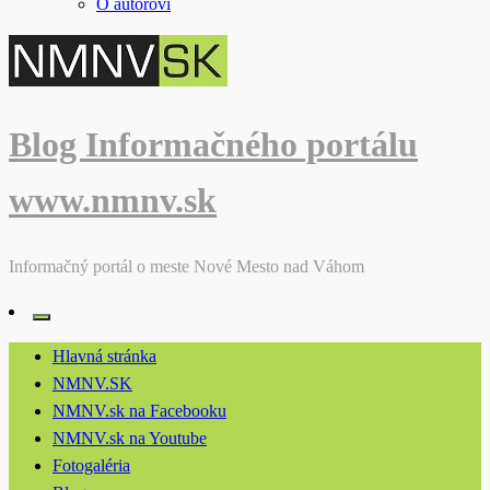
O autorovi
Blog Informačného portálu
www.nmnv.sk
Informačný portál o meste Nové Mesto nad Váhom
Hlavná stránka
NMNV.SK
NMNV.sk na Facebooku
NMNV.sk na Youtube
Fotogaléria