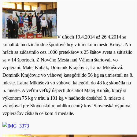
V dňoch 19.4.2014 až 26.4.2014 sa
konali 4. medzinárodne športové hry v tureckom meste Konya. Na
hrách sa zúčastnilo cez 1000 pretekárov z 25 štátov sveta a súťažilo
sa v 14 športoch. Z Nového Mesta nad Váhom štartovali vo
vzpieraní: Matej Kubák, Dominik Krajčovic, Laura Mikušová.
Dominik Krajčovic vo váhovej kategórií do 56 kg sa umiestnil na 8.
mieste. Laura Mikušová vo váhovej kategórií do 48 kg skončila na
5. mieste. A veľmi veľký úspech dosiahol Matej Kubák, ktorý si
výkonom 75 kg v trhu a 101 kg v nadhode dosiahol 3. miesto a
vybojoval pre Slovenskú republiku cenný kov. Slovenská výprava
vzpieračov získala celkom 4 medaile.