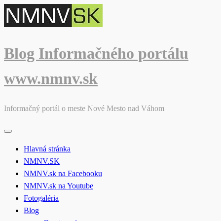
Skip
to
content
Blog Informačného portálu
www.nmnv.sk
Informačný portál o meste Nové Mesto nad Váhom
Hlavná stránka
NMNV.SK
NMNV.sk na Facebooku
NMNV.sk na Youtube
Fotogaléria
Blog