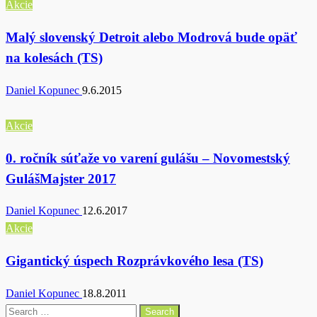
Akcie
Malý slovenský Detroit alebo Modrová bude opäť
na kolesách (TS)
Daniel Kopunec
9.6.2015
Akcie
0. ročník súťaže vo varení gulášu – Novomestský
GulášMajster 2017
Daniel Kopunec
12.6.2017
Akcie
Gigantický úspech Rozprávkového lesa (TS)
Daniel Kopunec
18.8.2011
Search