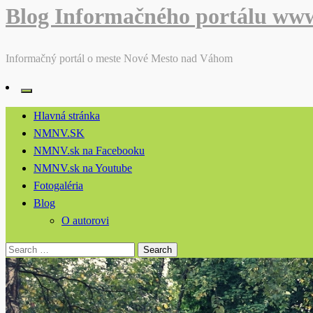
Blog Informačného portálu ww
Informačný portál o meste Nové Mesto nad Váhom
Hlavná stránka
NMNV.SK
NMNV.sk na Facebooku
NMNV.sk na Youtube
Fotogaléria
Blog
O autorovi
Search
for: