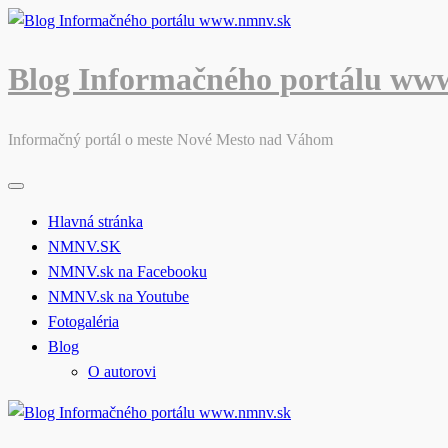
Skip
to
content
Blog Informačného portálu ww
Informačný portál o meste Nové Mesto nad Váhom
Hlavná stránka
NMNV.SK
NMNV.sk na Facebooku
NMNV.sk na Youtube
Fotogaléria
Blog
O autorovi