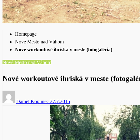
Homepage
Nové Mesto nad Váhom
Nové workoutové ihriská v meste (fotogaléria)
Nové Mesto nad Váhom
Nové workoutové ihriská v meste (fotogalé
Posted
Daniel Kopunec
27.7.2015
on