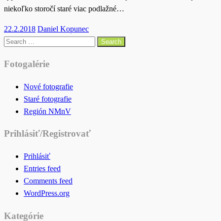
niekoľko storočí staré viac podlažné…
Posted
22.2.2018
Daniel Kopunec
on
Search
for:
Fotogalérie
Nové fotografie
Staré fotografie
Región NMnV
Prihlásiť/Registrovať
Prihlásiť
Entries feed
Comments feed
WordPress.org
Kategórie