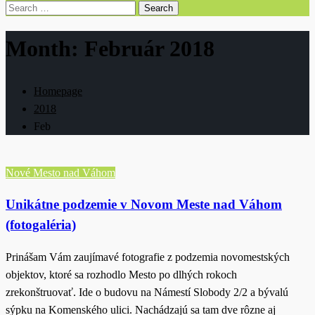
Search
for:
Month:
Február 2018
Homepage
2018
Feb
Nové Mesto nad Váhom
Unikátne podzemie v Novom Meste nad Váhom
(fotogaléria)
Prinášam Vám zaujímavé fotografie z podzemia novomestských
objektov, ktoré sa rozhodlo Mesto po dlhých rokoch
zrekonštruovať. Ide o budovu na Námestí Slobody 2/2 a bývalú
sýpku na Komenského ulici. Nachádzajú sa tam dve rôzne aj