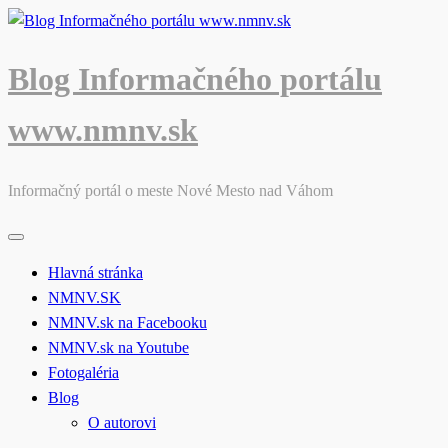
Skip
to
content
Blog Informačného portálu
www.nmnv.sk
Informačný portál o meste Nové Mesto nad Váhom
Hlavná stránka
NMNV.SK
NMNV.sk na Facebooku
NMNV.sk na Youtube
Fotogaléria
Blog
O autorovi