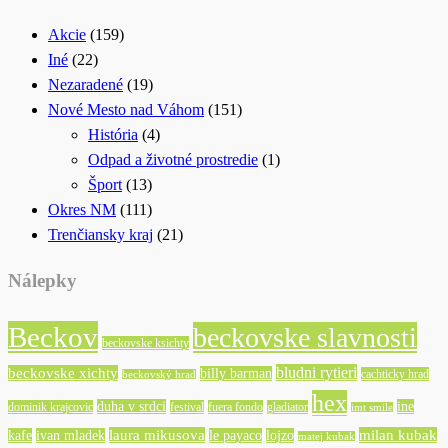
Akcie
(159)
Iné
(22)
Nezaradené
(19)
Nové Mesto nad Váhom
(151)
História
(4)
Odpad a životné prostredie
(1)
Šport
(13)
Okres NM
(111)
Trenčiansky kraj
(21)
Nálepky
Beckov
beckovske slavnosti
beckovske ksichty
bludni rytieri
beckovske xichty
billy barman
cachticky hrad
beckovský hrad
hex
duha v srdci
ine
dominik krajcovic
festival
fuera fondo
gladiator
imt smile
laura mikusova
milan kubak
kafe
ivan mladek
le payaco
lojzo
matej kubak