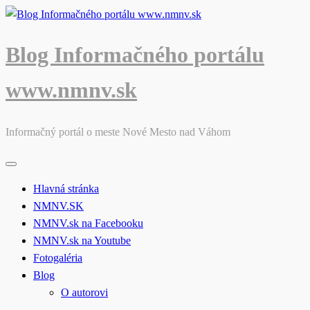
Skip
to
content
Blog Informačného portálu
www.nmnv.sk
Informačný portál o meste Nové Mesto nad Váhom
Hlavná stránka
NMNV.SK
NMNV.sk na Facebooku
NMNV.sk na Youtube
Fotogaléria
Blog
O autorovi