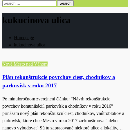
Search
for:
kukucinova ulica
Homepage
kukucinova ulica
Nové Mesto nad Váhom
Plán rekonštrukcie povrchov ciest, chodníkov a
parkovísk v roku 2017
Po minuloročnom zverejnení článku: “Návrh rekonštrukcie
povrchov komunikácií, parkovísk a chodníkov v roku 2016”
prinášam nový plán rekonštrukcií ciest, chodníkov, vnútroblokov a
parkovísk, ktoré chce Mesto v roku 2017 zrekonštruovať alebo
nanovo vybudovať. Sú tu zapracované niektoré ulice a lokality,…