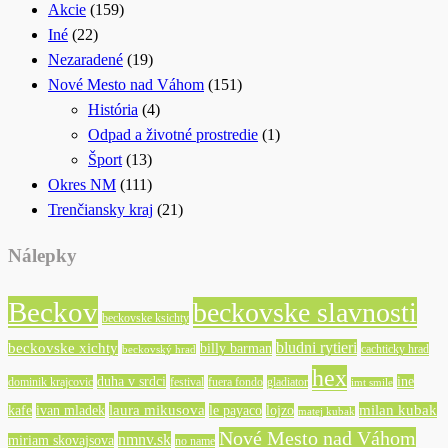
Akcie
(159)
Iné
(22)
Nezaradené
(19)
Nové Mesto nad Váhom
(151)
História
(4)
Odpad a životné prostredie
(1)
Šport
(13)
Okres NM
(111)
Trenčiansky kraj
(21)
Nálepky
Beckov
beckovske slavnosti
beckovske ksichty
bludni rytieri
beckovske xichty
billy barman
cachticky hrad
beckovský hrad
hex
duha v srdci
ine
dominik krajcovic
festival
fuera fondo
gladiator
imt smile
laura mikusova
milan kubak
kafe
ivan mladek
le payaco
lojzo
matej kubak
Nové Mesto nad Váhom
nmnv.sk
miriam skovajsova
no name