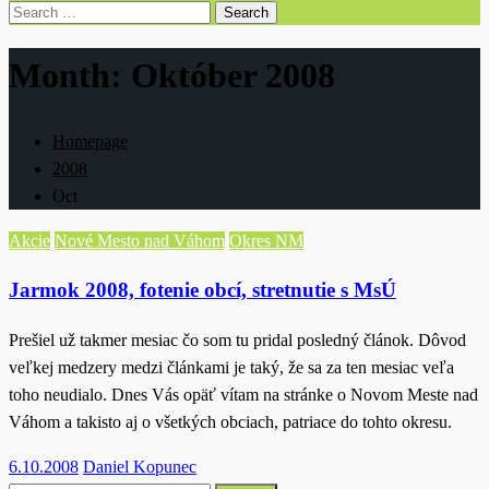
Search
for:
Month:
Október 2008
Homepage
2008
Oct
Akcie
Nové Mesto nad Váhom
Okres NM
Jarmok 2008, fotenie obcí, stretnutie s MsÚ
Prešiel už takmer mesiac čo som tu pridal posledný článok. Dôvod
veľkej medzery medzi článkami je taký, že sa za ten mesiac veľa
toho neudialo. Dnes Vás opäť vítam na stránke o Novom Meste nad
Váhom a takisto aj o všetkých obciach, patriace do tohto okresu.
Posted
6.10.2008
Daniel Kopunec