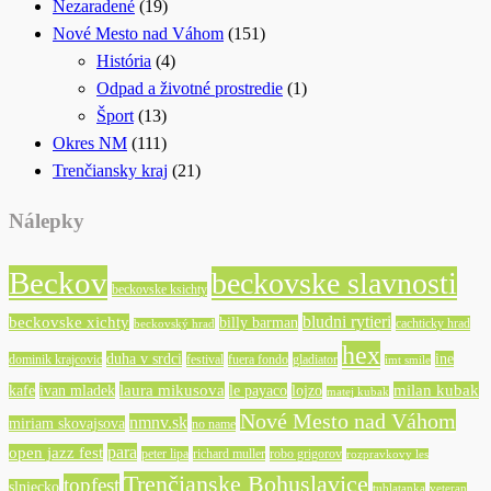
Nezaradené
(19)
Nové Mesto nad Váhom
(151)
História
(4)
Odpad a životné prostredie
(1)
Šport
(13)
Okres NM
(111)
Trenčiansky kraj
(21)
Nálepky
Beckov
beckovske slavnosti
beckovske ksichty
bludni rytieri
beckovske xichty
billy barman
cachticky hrad
beckovský hrad
hex
duha v srdci
ine
dominik krajcovic
festival
fuera fondo
gladiator
imt smile
laura mikusova
milan kubak
kafe
ivan mladek
le payaco
lojzo
matej kubak
Nové Mesto nad Váhom
nmnv.sk
miriam skovajsova
no name
para
open jazz fest
peter lipa
richard muller
robo grigorov
rozpravkovy les
Trenčianske Bohuslavice
topfest
slniecko
tublatanka
veteran