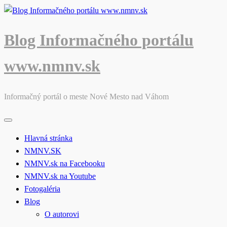
Skip
to
content
Blog Informačného portálu
www.nmnv.sk
Informačný portál o meste Nové Mesto nad Váhom
Hlavná stránka
NMNV.SK
NMNV.sk na Facebooku
NMNV.sk na Youtube
Fotogaléria
Blog
O autorovi