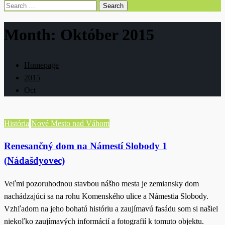
Search
for:
Month:
Október 2015
Homepage
2015
Oct
História
Nové Mesto nad Váhom
Renesančný dom na Námestí Slobody 1
(Nádašdyovec)
Veľmi pozoruhodnou stavbou nášho mesta je zemiansky dom
nachádzajúci sa na rohu Komenského ulice a Námestia Slobody.
Vzhľadom na jeho bohatú históriu a zaujímavú fasádu som si našiel
niekoľko zaujímavých informácií a fotografií k tomuto objektu.