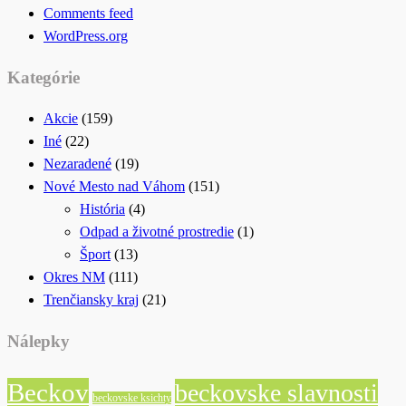
Comments feed
WordPress.org
Kategórie
Akcie
(159)
Iné
(22)
Nezaradené
(19)
Nové Mesto nad Váhom
(151)
História
(4)
Odpad a životné prostredie
(1)
Šport
(13)
Okres NM
(111)
Trenčiansky kraj
(21)
Nálepky
Beckov
beckovske slavnosti
beckovske ksichty