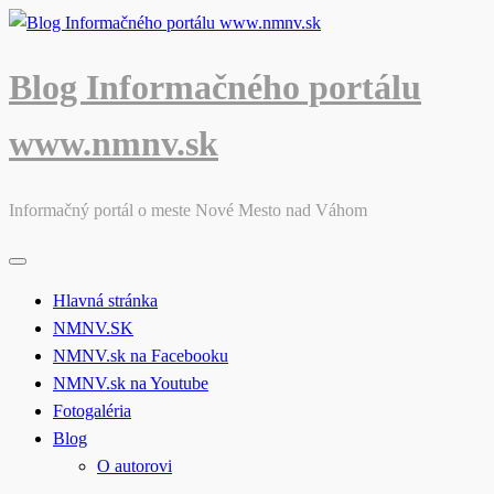
Skip
to
content
Blog Informačného portálu
www.nmnv.sk
Informačný portál o meste Nové Mesto nad Váhom
Hlavná stránka
NMNV.SK
NMNV.sk na Facebooku
NMNV.sk na Youtube
Fotogaléria
Blog
O autorovi