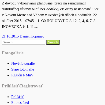
Z dôvodu vykonávania plánovanej práce na zariadeniach
distribučnej sústavy budú bez dodávky elektriny nasledovné ulice
v Novom Meste nad Váhom v uvedených dňoch a hodinách. 22.
október 2015 – 07:45 – 11:30 HOLUBYHO č. 12, 2, 4, 6, 7, 8
INOVECKÁ č. 1, 11,…
Posted
21.10.2015
Daniel Kopunec
on
Search
for:
Fotogalérie
Nové fotografie
Staré fotografie
Región NMnV
Prihlásiť/Registrovať
Prihlásiť
Entries feed