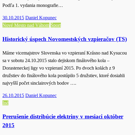
Podľa 1. vydania monografie…
Posted
30.10.2015
Daniel Kopunec
on
Nové Mesto nad Váhom
Šport
Historický úspech Novomestských vzpieračov (TS)
Máme vicemajstrov Slovenska vo vzpieraní Krásno nad Kysucou
sa v sobotu 24.10.2015 stalo dejiskom finálového kola –
Dorasteneckej ligy vo vzpieraní 2015. Po dvoch kolách z 9
družstiev do finálového kola postúpilo 5 družstiev, ktoré dosiahli
najvyšší počet sinclairových bodov ….
Posted
26.10.2015
Daniel Kopunec
on
Iné
Prerušenie distribúcie elektriny v mesiaci október
2015