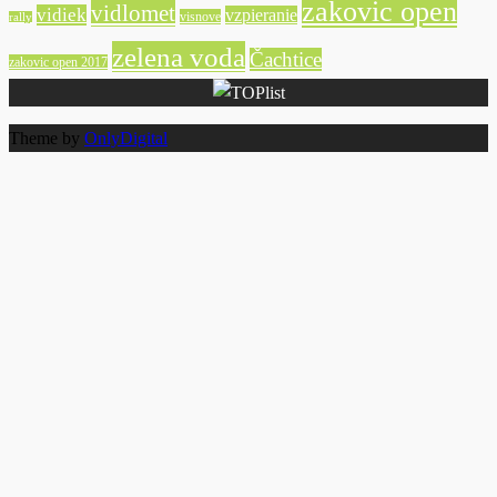
zakovic open
vidlomet
vidiek
vzpieranie
visnove
rally
zelena voda
Čachtice
zakovic open 2017
Theme by
OnlyDigital