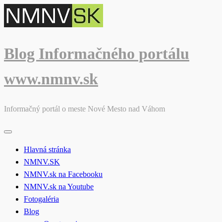
Skip
to
content
Blog Informačného portálu
www.nmnv.sk
Informačný portál o meste Nové Mesto nad Váhom
Hlavná stránka
NMNV.SK
NMNV.sk na Facebooku
NMNV.sk na Youtube
Fotogaléria
Blog