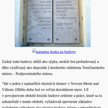
Zadný trakt budovy slúžil ako sýpka, neskôr bol prebudovaný a
dlho využívaný ako depozitár Literárneho oddelenia Trenčianskeho
múzea – Podjavorinského múzea.
“Ide o jeden z najstarších obytných domov v Novom Meste nad
Váhom. Dlhšiu dobu bol vo veľmi dezolátnom stave. Už
v povojnovom období hrozilo budove zrútenie a práce, ktoré sa tu
uskutočnili v tomto období, vyžadovali spevnenie základov
podobným spôsobom ako pivnice budovy múzea a rekonštrukciu