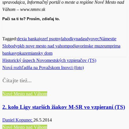
spravodajca, Informačný portál o meste a regióne Nové Mesto nad
Váhom – www.nmnv.sk
Pači sa ti to? Prosím, zdieľaj to.
Tagged:
dexia banka
jozef psotny
lahodky
nadasdyovec
Námestie
Slobody
pkb nove mesto nad vahom
podjavorinske muzeum
prima
banka
sypka
zemiansky dom
Previous
Historický úspech Novomestských vzpieračov (TS)
Post
Post
Next
Nová rozhľadňa na Považskom Inovci (foto)
navigation
Post
Čítajte tiež...
Nové Mesto nad Váhom
2. kolo Ligy starších žiakov M-SR vo vzpieraní (TS)
Daniel Kopunec
26.5.2014
Nové Mesto nad Váhom