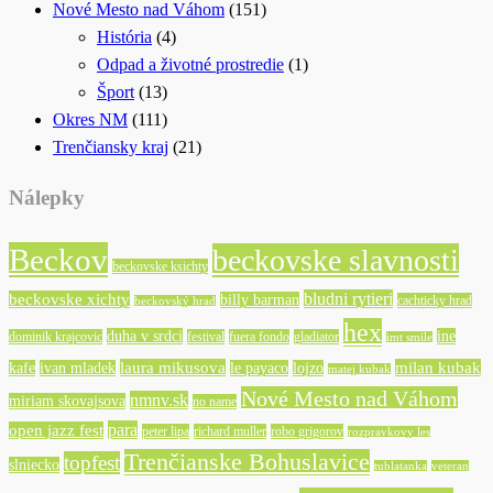
Nové Mesto nad Váhom
(151)
História
(4)
Odpad a životné prostredie
(1)
Šport
(13)
Okres NM
(111)
Trenčiansky kraj
(21)
Nálepky
Beckov
beckovske slavnosti
beckovske ksichty
bludni rytieri
beckovske xichty
billy barman
cachticky hrad
beckovský hrad
hex
duha v srdci
ine
dominik krajcovic
festival
fuera fondo
gladiator
imt smile
laura mikusova
milan kubak
kafe
ivan mladek
le payaco
lojzo
matej kubak
Nové Mesto nad Váhom
nmnv.sk
miriam skovajsova
no name
para
open jazz fest
peter lipa
richard muller
robo grigorov
rozpravkovy les
Trenčianske Bohuslavice
topfest
slniecko
tublatanka
veteran