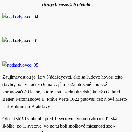
rôznych časových období
Zaujímavosťou je, že v Nádašdyovci, ako sa ľudovo hovorí tejto
stavbe, boli v noci zo 6. na 7. júla 1622 uložené uhorské
korunovačné klenoty, ktoré vrátil sedmohradský knieža Gabriel
Betlen Ferdinandovi II. Práve v lete 1622 putovali cez Nové Mesto
nad Váhom do Bratislavy.
Objekt slúžil v období pred 1. svetovou vojnou ako maďarská
škôlka, po 1. svetovej vojne tu boli spolkové miestnosti soc.-