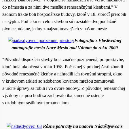
do námestia a za nimi dve menšie s renesančnými klenbami.” V
zadnom trakte boli hospodárske budovy, ktoré v 18. storočí prerobili
na sýpku. Pod takmer celou stavbou sú rozsiahle dvojpodlažné
pivnice, údajne, jedny z najzaujímavejších v našom meste.
Fotografia z Vlastivednej
monografie mesta Nové Mesto nad Váhom do roku 2009
“Pôvodná dispozícia stavby bola značne pozmenená, pri prestavbe,
ktorá bola ukončená v roku 1958. Počas nej v prednej časti zbúrali
pôvodné renesančné klenby a nahradili ich rovnými stropmi, okno
v kruhovom arkieri so zdobenou kovanou mrežou zamurovali
a určité úpravy sa robili i vo dvore budovy. Z pôvodnej renesančnej
výzdoby na poschodí sa zachovalo iba kamenné ostenie
s ozdobným rastlinným ornamentom.
Rôzne pohľady na budovu Nádašdyovca z