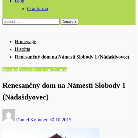
Blog
O autorovi
Search
for:
Homepage
História
Renesančný dom na Námestí Slobody 1 (Nádašdyovec)
História
Nové Mesto nad Váhom
Renesančný dom na Námestí Slobody 1
(Nádašdyovec)
Posted
Daniel Kopunec
30.10.2015
on