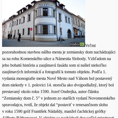
Veľmi
pozoruhodnou stavbou nášho mesta je zemiansky dom nachádzajúci
sa na rohu Komenského ulice a Námestia Slobody. Vzhľadom na
jeho bohatú históriu a zaujímavú fasádu som si našiel niekoľko
zaujímavých informácií a fotografií k tomuto objektu. Podľa 1.
vydania monografie mesta Nové Mesto nad Váhom bol postavený
dom niekedy v 1. polovici 14. storočia ako dvojpodlažný, ktorý bol
prestavaný okolo roku 1590. Jozef Ondrejka, autor článku
“Zemiansky dom č. 5” v jednom zo starších vydaní Novomestského
spravodajcu, tvrdí, že objekt dal “postaviť v renesančnom slohu
v roku 1590 gróf František Nádašdy, manžel čachtickej grófky
Alžbety Báthoryovej. V objekte sa nachádzali dve veľké miestnosti