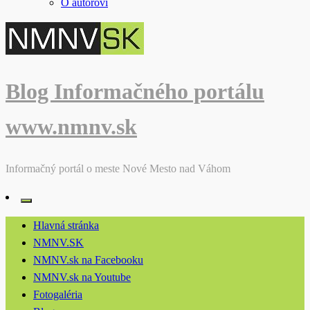
O autorovi
Blog Informačného portálu
www.nmnv.sk
Informačný portál o meste Nové Mesto nad Váhom
Hlavná stránka
NMNV.SK
NMNV.sk na Facebooku
NMNV.sk na Youtube
Fotogaléria