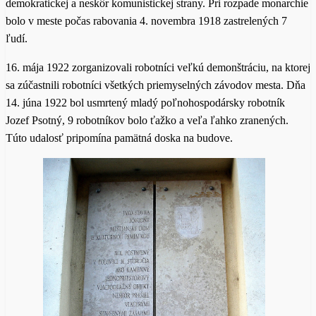
demokratickej a neskôr komunistickej strany. Pri rozpade monarchie
bolo v meste počas rabovania 4. novembra 1918 zastrelených 7
ľudí.
16. mája 1922 zorganizovali robotníci veľkú demonštráciu, na ktorej
sa zúčastnili robotníci všetkých priemyselných závodov mesta. Dňa
14. júna 1922 bol usmrtený mladý poľnohospodársky robotník
Jozef Psotný, 9 robotníkov bolo ťažko a veľa ľahko zranených.
Túto udalosť pripomína pamätná doska na budove.