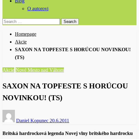
Blog
O autorovi
Search
for:
Homepage
Akcie
SAXON NA TOPFESTE S HORÚCOU NOVINKOU!
(TS)
Akcie
Nové Mesto nad Váhom
SAXON NA TOPFESTE S HORÚCOU
NOVINKOU! (TS)
Posted
Daniel Kopunec
20.6.2011
on
Britská hardrocková legenda Novej vlny britského hardrocku