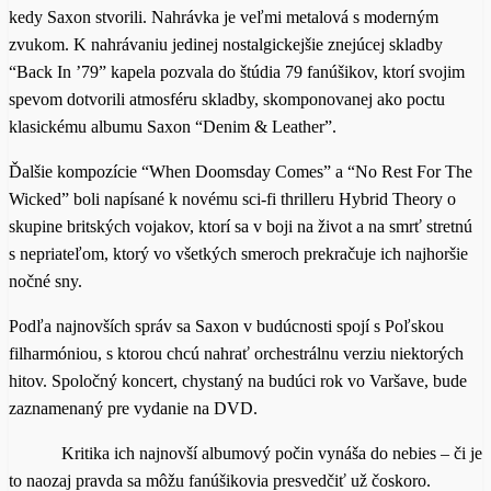
kedy Saxon stvorili. Nahrávka je veľmi metalová s moderným
zvukom. K nahrávaniu jedinej nostalgickejšie znejúcej skladby
“Back In ’79” kapela pozvala do štúdia 79 fanúšikov, ktorí svojim
spevom dotvorili atmosféru skladby, skomponovanej ako poctu
klasickému albumu Saxon “Denim & Leather”.
Ďalšie kompozície “When Doomsday Comes” a “No Rest For The
Wicked” boli napísané k novému sci-fi thrilleru Hybrid Theory o
skupine britských vojakov, ktorí sa v boji na život a na smrť stretnú
s nepriateľom, ktorý vo všetkých smeroch prekračuje ich najhoršie
nočné sny.
Podľa najnovších správ sa Saxon v budúcnosti spojí s Poľskou
filharmóniou, s ktorou chcú nahrať orchestrálnu verziu niektorých
hitov. Spoločný koncert, chystaný na budúci rok vo Varšave, bude
zaznamenaný pre vydanie na DVD.
Kritika ich najnovší albumový počin vynáša do nebies – či je
to naozaj pravda sa môžu fanúšikovia presvedčiť už čoskoro.