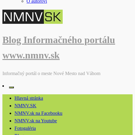
O autorovi
Blog Informačného portálu
www.nmnv.sk
Informačný portál o meste Nové Mesto nad Váhom
Hlavná stránka
NMNV.SK
NMNV.sk na Facebooku
NMNV.sk na Youtube
Fotogaléria