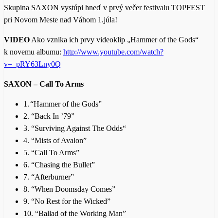
Skupina SAXON vystúpi hneď v prvý večer festivalu TOPFEST
pri Novom Meste nad Váhom 1.júla!
VIDEO
Ako vznika ich prvy videoklip „Hammer of the Gods“
k novemu albumu:
http://www.youtube.com/watch?
v=_pRY63Lny0Q
SAXON – Call To Arms
1.
“Hammer of the Gods”
2.
“Back In ’79”
3.
“Surviving Against The Odds“
4.
“Mists of Avalon”
5.
“Call To Arms”
6.
“Chasing the Bullet”
7.
“Afterburner”
8.
“When Doomsday Comes”
9.
“No Rest for the Wicked”
10. “Ballad of the Working Man”