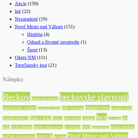
Akcie
(159)
Iné
(22)
Nezaradené
(19)
Nové Mesto nad Váhom
(151)
História
(4)
Odpad a životné prostredie
(1)
Šport
(13)
Okres NM
(111)
Trenčiansky kraj
(21)
Nálepky
Beckov
beckovske slavnosti
beckovske ksichty
bludni rytieri
beckovske xichty
billy barman
cachticky hrad
beckovský hrad
hex
duha v srdci
ine
dominik krajcovic
festival
fuera fondo
gladiator
imt smile
laura mikusova
milan kubak
kafe
ivan mladek
le payaco
lojzo
matej kubak
Nové Mesto nad Váhom
nmnv.sk
miriam skovajsova
no name