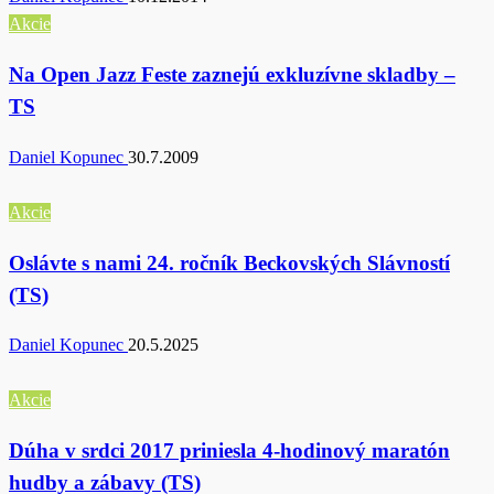
Akcie
Na Open Jazz Feste zaznejú exkluzívne skladby –
TS
Daniel Kopunec
30.7.2009
Akcie
Oslávte s nami 24. ročník Beckovských Slávností
(TS)
Daniel Kopunec
20.5.2025
Akcie
Dúha v srdci 2017 priniesla 4-hodinový maratón
hudby a zábavy (TS)