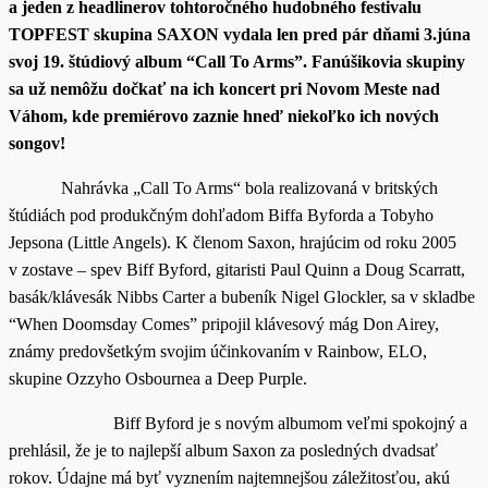
a jeden z headlinerov tohtoročného hudobného festivalu
TOPFEST skupina SAXON vydala len pred pár dňami 3.júna
svoj 19. štúdiový album “Call To Arms”. Fanúšikovia skupiny
sa už nemôžu dočkať na ich koncert pri Novom Meste nad
Váhom, kde premiérovo zaznie hneď niekoľko ich nových
songov!
Nahrávka „Call To Arms“ bola realizovaná v britských
štúdiách pod produkčným dohľadom Biffa Byforda a Tobyho
Jepsona (Little Angels). K členom Saxon,
hrajúcim od roku 2005
v zostave – spev Biff Byford,
gitaristi Paul Quinn a Doug Scarratt,
basák/klávesák Nibbs Carter a bubeník Nigel Glockler, sa v skladbe
“When Doomsday Comes” pripojil klávesový mág Don Airey,
známy predovšetkým svojim účinkovaním v Rainbow, ELO,
skupine Ozzyho Osbournea a Deep Purple.
Biff Byford je s novým albumom veľmi spokojný
a
prehlásil, že je to najlepší album Saxon za posledných dvadsať
rokov. Údajne má byť vyznením najtemnejšou záležitosťou, akú