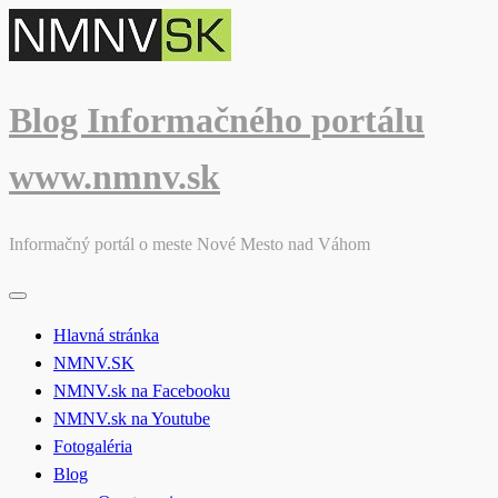
Skip
to
content
Blog Informačného portálu
www.nmnv.sk
Informačný portál o meste Nové Mesto nad Váhom
Hlavná stránka
NMNV.SK
NMNV.sk na Facebooku
NMNV.sk na Youtube
Fotogaléria
Blog