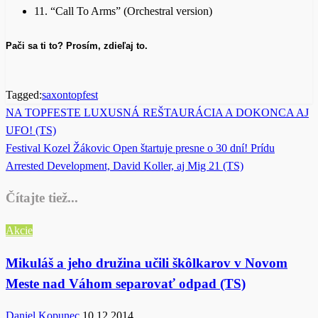
11. “Call To Arms” (Orchestral version)
Pači sa ti to? Prosím, zdieľaj to.
Tagged:
saxon
topfest
Previous
NA TOPFESTE LUXUSNÁ REŠTAURÁCIA A DOKONCA AJ
Post
Post
UFO! (TS)
navigation
Next
Festival Kozel Žákovic Open štartuje presne o 30 dní! Prídu
Post
Arrested Development, David Koller, aj Mig 21 (TS)
Čítajte tiež...
Akcie
Mikuláš a jeho družina učili škôlkarov v Novom
Meste nad Váhom separovať odpad (TS)
Daniel Kopunec
10.12.2014