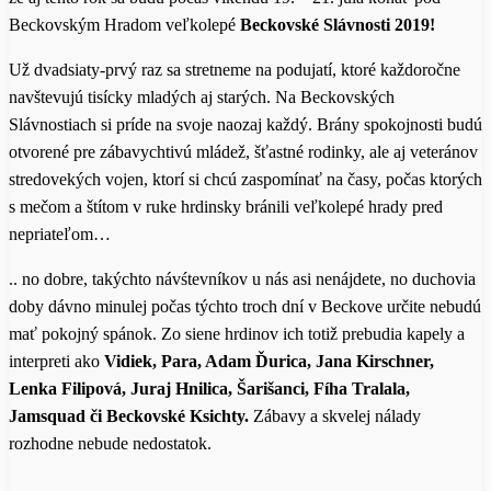
Beckovským Hradom veľkolepé
Beckovské Slávnosti 2019!
Už dvadsiaty-prvý raz sa stretneme na podujatí, ktoré každoročne
navštevujú tisícky mladých aj starých. Na Beckovských
Slávnostiach si príde na svoje naozaj každý. Brány spokojnosti budú
otvorené pre zábavychtivú mládež, šťastné rodinky, ale aj veteránov
stredovekých vojen, ktorí si chcú zaspomínať na časy, počas ktorých
s mečom a štítom v ruke hrdinsky bránili veľkolepé hrady pred
nepriateľom…
.. no dobre, takýchto návśtevníkov u nás asi nenájdete, no duchovia
doby dávno minulej počas týchto troch dní v Beckove určite nebudú
mať pokojný spánok. Zo siene hrdinov ich totiž prebudia kapely a
interpreti ako
Vidiek, Para, Adam Ďurica, Jana Kirschner,
Lenka Filipová, Juraj Hnilica, Šarišanci, Fíha Tralala,
Jamsquad či Beckovské Ksichty.
Zábavy a skvelej nálady
rozhodne nebude nedostatok.