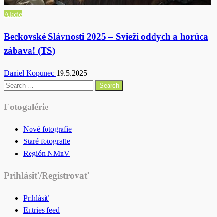
Akcie
Beckovské Slávnosti 2025 – Svieži oddych a horúca
zábava! (TS)
Daniel Kopunec
19.5.2025
Search
for:
Fotogalérie
Nové fotografie
Staré fotografie
Región NMnV
Prihlásiť/Registrovať
Prihlásiť
Entries feed