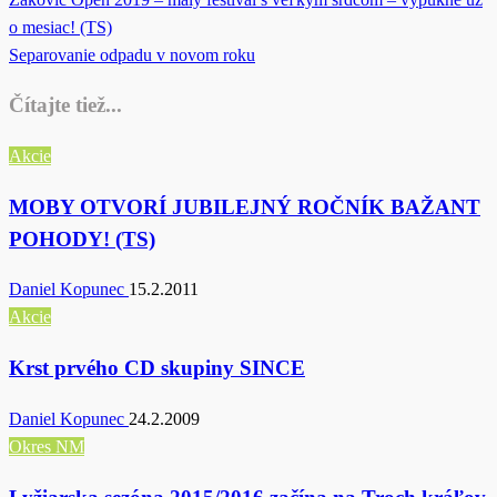
Post
Post
o mesiac! (TS)
navigation
Next
Separovanie odpadu v novom roku
Post
Čítajte tiež...
Akcie
MOBY OTVORÍ JUBILEJNÝ ROČNÍK BAŽANT
POHODY! (TS)
Daniel Kopunec
15.2.2011
Akcie
Krst prvého CD skupiny SINCE
Daniel Kopunec
24.2.2009
Okres NM