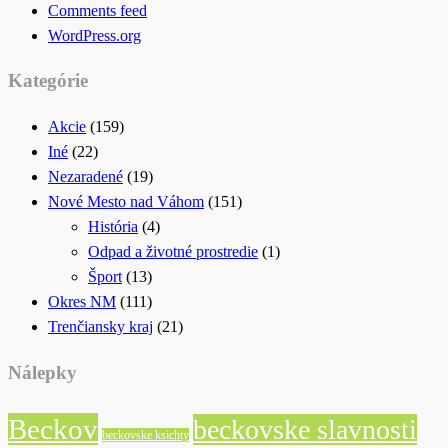
Comments feed
WordPress.org
Kategórie
Akcie
(159)
Iné
(22)
Nezaradené
(19)
Nové Mesto nad Váhom
(151)
História
(4)
Odpad a životné prostredie
(1)
Šport
(13)
Okres NM
(111)
Trenčiansky kraj
(21)
Nálepky
Beckov
beckovske slavnosti
beckovske ksichty