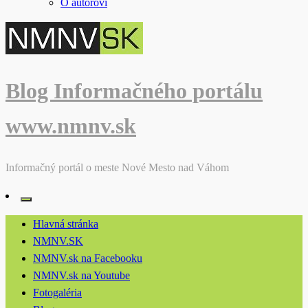
O autorovi
Blog Informačného portálu
www.nmnv.sk
Informačný portál o meste Nové Mesto nad Váhom
Hlavná stránka
NMNV.SK
NMNV.sk na Facebooku
NMNV.sk na Youtube
Fotogaléria