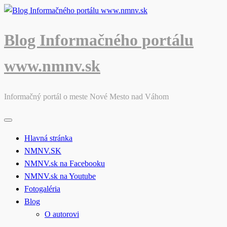
Skip
to
content
Blog Informačného portálu
www.nmnv.sk
Informačný portál o meste Nové Mesto nad Váhom
Hlavná stránka
NMNV.SK
NMNV.sk na Facebooku
NMNV.sk na Youtube
Fotogaléria
Blog
O autorovi