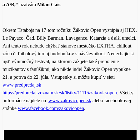
a A/B,“
uzatvára
Milan Cais.
Okrem Tatabojs na 17-tom ročníku Žákovic Open vystúpia aj HEX,
Le Payaco, Čad, Billy Barman, Lavagance, Katarzia a ďalší umelci.
Ani tento rok nebude chýbať stanové mestečko EXTRA, chillout
zóna či futbalový turnaj hudobníkov s návštevníkmi. Nenechajte si
ujsť výnimočný festival, na ktorom zažijete také prepojenie
muzikantov s fanúšikmi, ako nikde inde! Žákovic Open vypukne
21. a potrvá do 22. júla. Vstupenky si môžte kúpiť v sieti
www.predpredaj.sk
https://predpredaj.zoznam.sk/sk/listky/11115/zakovic-open
. Všetky
informácie nájdete na
www.zakovicopen.sk
alebo facebookovej
stránke
www.facebook.com/zakovicopen
.