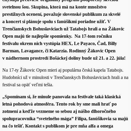
svetelnou šou. Skupina, ktorá má na konte množstvo
prestížnych ocenení, považuje slovenské publikum za skvelé
a koncert si plánuje spolu s fanúšikmi poriadne užiť. V
Trenčianskych Bohuslaviciach už Tatabojs hrali a na Žákovic
Open majú tie najlepšie spomienky. Na 17-tom ročníku
festivalu okrem nich vystúpia HEX, Le Payaco, Čad, Billy
Barman, Lavagance, či Katarzia. Rodinný Žákovic Open
v nádhernom prostredí Bošáckej doliny bude už 21. a 22. júla!
Na 17-ty Žákovic Open mieri aj populárna česká kapela Tatabojs.
Hudobníci už v minulosti v Trenčianskych Bohuslaviciach hrali a na
festival sa opäť veľmi tešia.
„Spomínam si, že minule panovala na festivale taká klasická
letná pohodová atmosféra. Tento rok by sme mali hrať po
zotmení a keďže vezmeme so sebou aj nášho dlhoročného
spolupracovníka “svetelného mága” Filipa, fanúšikovia sa majú
na čo tešiť.
Kontakt s publikom je pre mňa alfa a omega