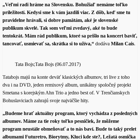
„Veľmi radi hráme na Slovensku. Bohužiaľ nemáme toľko
príležitostí. Kedysi sme k vám jazdili viac. Z dôb, keď sme tu
pravidelne hrávali, si dobre pamätám, aké je slovenské
publikum skvelé. Tak som veľmi zvedavý, aké to bude
tentokrát. Mám rád publikum, ktoré sa prišlo na koncert baviť,
tancovať, usmievať sa, skrátka si to užíva,“
dodáva
Milan Cais
.
Tata Bojs;Tata Bojs (06.07.2017)
Tatabojs majú na konte deväť klasických albumov, tri live z toho
dva i na DVD, jeden remixový album, unikátny spoločný projekt
Smetana s korejským Ahn Trio a jedno best of. V Trenčianskych
Bohuslaviciach zahrajú svoje najväčšie hity.
„Budeme hrať aktuálny program, ktorý vychádza z posledných
albumov. Máme za tie roky toľko pesničiek, že môžeme
program neustále obmeňovať a to nás baví. Bude to taký prelet
albumami Futuretro, Biorytmy, Kluci kde ste?, Ležatá osmička