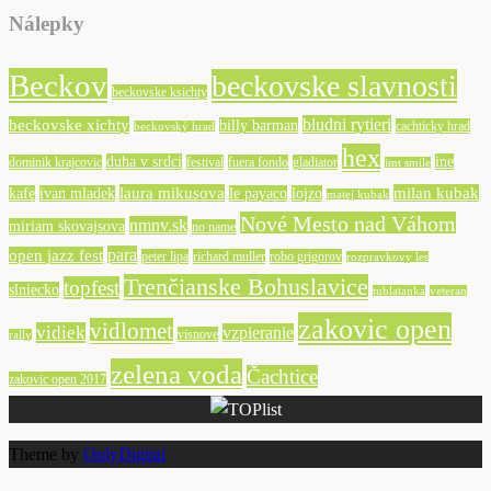
Nálepky
Beckov
beckovske slavnosti
beckovske ksichty
bludni rytieri
beckovske xichty
billy barman
cachticky hrad
beckovský hrad
hex
duha v srdci
ine
dominik krajcovic
festival
fuera fondo
gladiator
imt smile
laura mikusova
milan kubak
kafe
ivan mladek
le payaco
lojzo
matej kubak
Nové Mesto nad Váhom
nmnv.sk
miriam skovajsova
no name
para
open jazz fest
peter lipa
richard muller
robo grigorov
rozpravkovy les
Trenčianske Bohuslavice
topfest
slniecko
tublatanka
veteran
zakovic open
vidlomet
vidiek
vzpieranie
visnove
rally
zelena voda
Čachtice
zakovic open 2017
Theme by
OnlyDigital