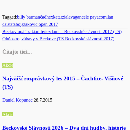
Tagged:
billy barman
čad
hex
katarzia
lavagance
le payaco
milan
cais
tatabojs
zakovic open 2017
Previous
Beckov opäť zažiari hviezdami – Beckovské slávnosti 2017 (TS)
Post
Post
Next
Ohňostroj zábavy v Beckove (TS Beckovské slávnosti 2017)
navigation
Post
Čítajte tiež...
Akcie
Najväčší rozprávkový les 2015 – Čachtice- Višňové
(TS)
Daniel Kopunec
28.7.2015
Akcie
Beckovské Slávnosti 2026 – Dva dni hudby, histórie