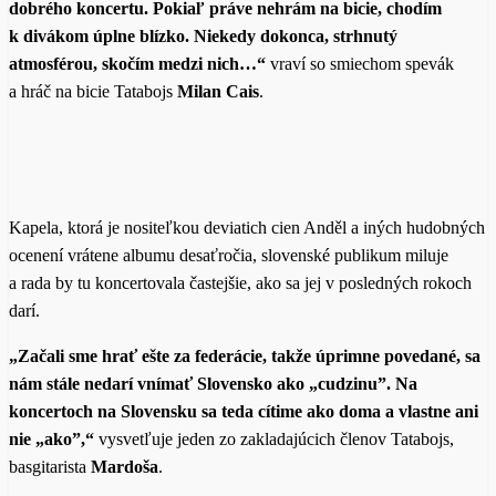
dobrého koncertu. Pokiaľ práve nehrám na bicie, chodím
k divákom úplne blízko. Niekedy dokonca, strhnutý
atmosférou, skočím medzi nich…
“
vraví so smiechom spevák
a hráč na bicie Tatabojs
Milan Cais
.
Kapela, ktorá je nositeľkou deviatich cien Anděl a iných hudobných
ocenení vrátene albumu desaťročia, slovenské publikum miluje
a rada by tu koncertovala častejšie, ako sa jej v posledných rokoch
darí.
„Začali sme hrať ešte za federácie, takže úprimne povedané, sa
nám stále nedarí vnímať Slovensko ako „cudzinu”. Na
koncertoch na Slovensku sa teda cítime ako doma a vlastne ani
nie „ako”
,
“
vysvetľuje jeden zo zakladajúcich členov Tatabojs,
basgitarista
Mardoša
.