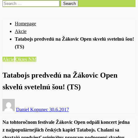
Search
for:
Homepage
Akcie
Tatabojs predvedú na Žákovic Open skvelú svetelnú šou!
(TS)
Akcie
Okres NM
Tatabojs predvedú na Žákovic Open
skvelú svetelnú šou! (TS)
Posted
Daniel Kopunec
30.6.2017
on
Na tohtoročnom festivale Žákovic Open odpáli koncert jedna
z najpopulárnejších českých kapiel Tatabojs. Chalani sa
chystajú predviesť originálny program podporený skvelou