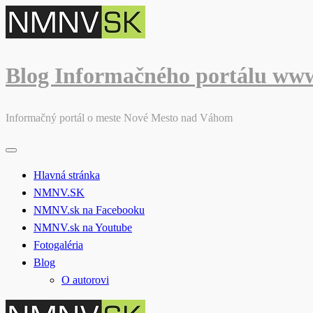
Skip
to
content
Blog Informačného portálu ww
Informačný portál o meste Nové Mesto nad Váhom
Hlavná stránka
NMNV.SK
NMNV.sk na Facebooku
NMNV.sk na Youtube
Fotogaléria
Blog
O autorovi