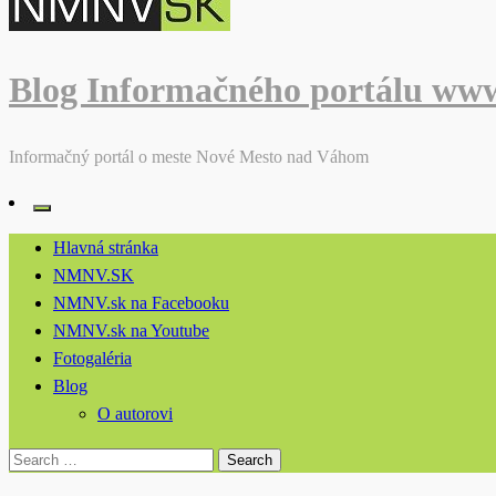
Blog Informačného portálu ww
Informačný portál o meste Nové Mesto nad Váhom
Hlavná stránka
NMNV.SK
NMNV.sk na Facebooku
NMNV.sk na Youtube
Fotogaléria
Blog
O autorovi
Search
for: