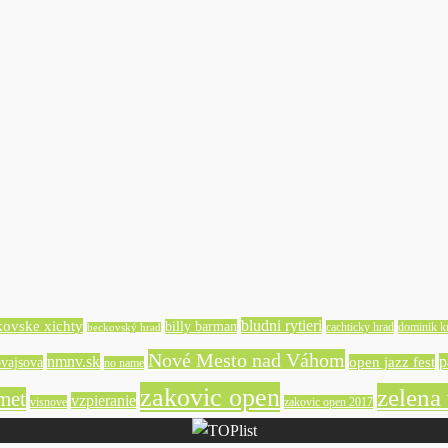
bludni rytieri
kovske xichty
billy barman
cachticky hrad
dominik kr
beckovský hrad
Nové Mesto nad Váhom
nmnv.sk
p
open jazz fest
vajsova
no name
zakovic open
zelena
met
vzpieranie
visnove
zakovic open 2017