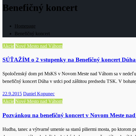
Benefičný koncert
Homepage
Benefičný koncert
Akcie
Nové Mesto nad Váhom
SÚŤAŽÍM o 2 vstupenky na Benefičný koncert Dúha 
Spoločenský dom pri MsKS v Novom Meste nad Váhom sa v nedeľu 27.
benefičný koncert Dúha v srdci pod záštitou predsedu TSK. V bohat
Posted
22.9.2015
Daniel Kopunec
on
Akcie
Nové Mesto nad Váhom
Pozvánkou na benefičný koncert v Novom Meste nad
Hudba, tanec a výtvarné umenie sa stanú piliermi mosta, po ktorom p