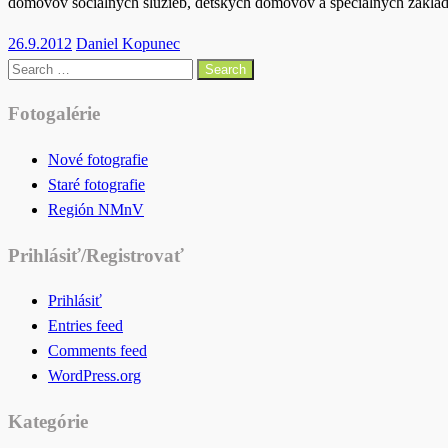
domovov sociálnych služieb, detských domovov a špeciálnych zákla
Posted
26.9.2012
Daniel Kopunec
on
Search
for:
Fotogalérie
Nové fotografie
Staré fotografie
Región NMnV
Prihlásiť/Registrovať
Prihlásiť
Entries feed
Comments feed
WordPress.org
Kategórie