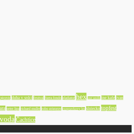
hex
duha v srdci
ine kafe
ivan
ajcovic
festival
fuera fondo
gladiator
imt smile
topfest
ara
slniecko
peter lipa
richard muller
robo grigorov
rozpravkovy les
 voda
Čachtice