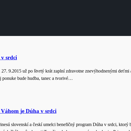
v srdci
 9.2015 už po štvrtý krát zaplní zdravotne znevýhodnenými deťmi a m
ej ponuke bude hudba, tanec a tvorivé…
 Váhom je Dúha v srdci
rinesú slovenskí a českí umelci benefičný program Dúha v srdci, ktorý