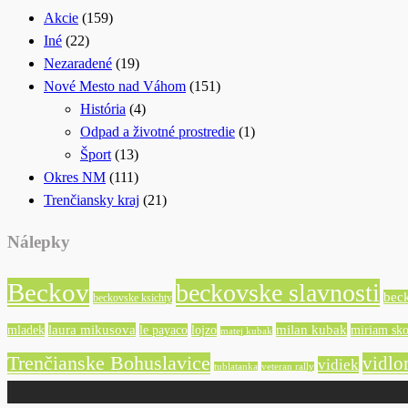
Akcie
(159)
Iné
(22)
Nezaradené
(19)
Nové Mesto nad Váhom
(151)
História
(4)
Odpad a životné prostredie
(1)
Šport
(13)
Okres NM
(111)
Trenčiansky kraj
(21)
Nálepky
Beckov
beckovske slavnosti
bec
beckovske ksichty
laura mikusova
milan kubak
mladek
le payaco
lojzo
miriam sko
matej kubak
Trenčianske Bohuslavice
vidlo
vidiek
tublatanka
veteran rally