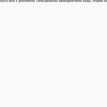
dných škôl v pôsobnosti Trenčianskeho samosprávneho kraja. Priamo 