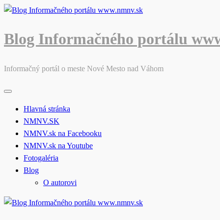
Skip
to
content
Blog Informačného portálu ww
Informačný portál o meste Nové Mesto nad Váhom
Hlavná stránka
NMNV.SK
NMNV.sk na Facebooku
NMNV.sk na Youtube
Fotogaléria
Blog
O autorovi