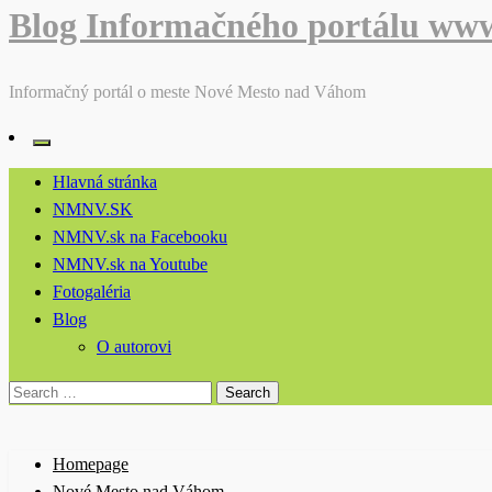
Blog Informačného portálu ww
Informačný portál o meste Nové Mesto nad Váhom
Hlavná stránka
NMNV.SK
NMNV.sk na Facebooku
NMNV.sk na Youtube
Fotogaléria
Blog
O autorovi
Search
for:
Homepage
Nové Mesto nad Váhom