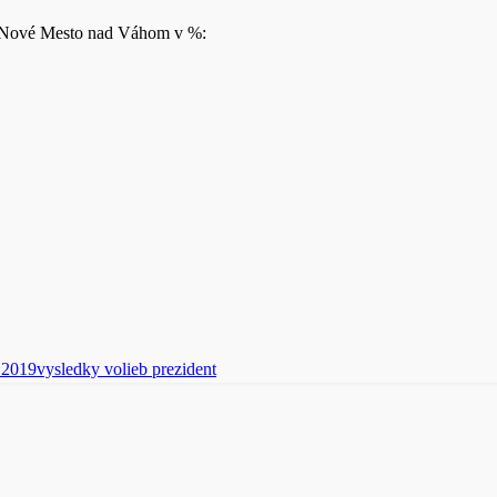
a Nové Mesto nad Váhom v %:
 2019
vysledky volieb prezident