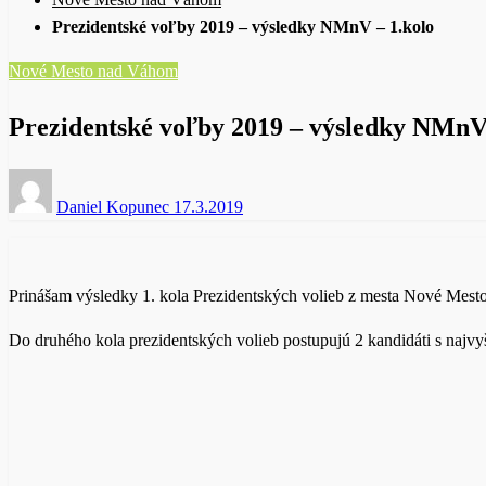
Prezidentské voľby 2019 – výsledky NMnV – 1.kolo
Nové Mesto nad Váhom
Prezidentské voľby 2019 – výsledky NMnV 
Posted
Daniel Kopunec
17.3.2019
on
Prinášam výsledky 1. kola Prezidentských volieb z mesta Nové Mesto
Do druhého kola prezidentských volieb postupujú 2 kandidáti s naj