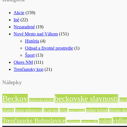
Akcie
(159)
Iné
(22)
Nezaradené
(19)
Nové Mesto nad Váhom
(151)
História
(4)
Odpad a životné prostredie
(1)
Šport
(13)
Okres NM
(111)
Trenčiansky kraj
(21)
Nálepky
Beckov
beckovske slavnosti
bec
beckovske ksichty
laura mikusova
milan kubak
mladek
le payaco
lojzo
miriam sko
matej kubak
Trenčianske Bohuslavice
vidlo
vidiek
tublatanka
veteran rally