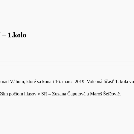
– 1.kolo
 nad Váhom, ktoré sa konali 16. marca 2019. Volebná účasť 1. kola vo
vyšším počtom hlasov v SR – Zuzana Čaputová a Maroš Šefčovič.