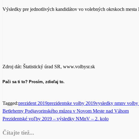
Výsledky pre jednotlivých kandidátov vo volebných okrskoch mest
Zdroj dát: Štatistický úrad SR, www.volbysr.sk
Pači sa ti to? Prosím, zdieľaj to.
Tagged:
prezident 2019
prezidentske volby 2019
vysledky nmnv volby
Previous
Betlehemy Podjavorinského múzea v Novom Meste nad Váhom
Post
Post
Next
Prezidentské voľby 2019 – výsledky NMnV – 2. kolo
navigation
Post
Čítajte tiež...