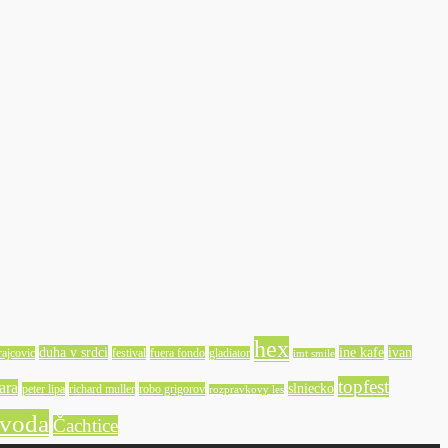
hex
duha v srdci
ine kafe
ivan
ajcovic
festival
fuera fondo
gladiator
imt smile
topfest
ara
slniecko
peter lipa
richard muller
robo grigorov
rozpravkovy les
 voda
Čachtice