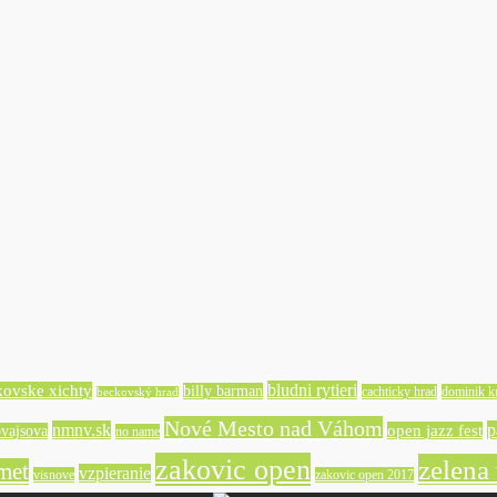
bludni rytieri
kovske xichty
billy barman
cachticky hrad
dominik kr
beckovský hrad
Nové Mesto nad Váhom
nmnv.sk
p
open jazz fest
vajsova
no name
zakovic open
zelena
met
vzpieranie
visnove
zakovic open 2017